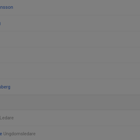
ansson
g
sberg
Ledare
ke
Ungdomsledare