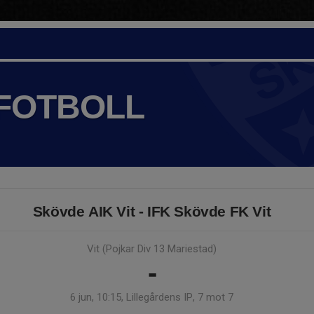
 FOTBOLL
Skövde AIK Vit - IFK Skövde FK Vit
Vit (Pojkar Div 13 Mariestad)
-
6 jun, 10:15, Lillegårdens IP, 7 mot 7