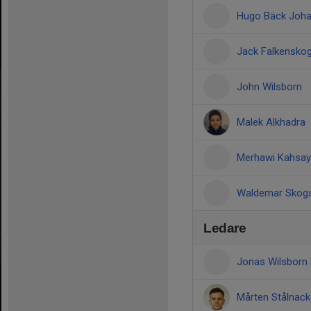
Hugo Bäck Joh
Jack Falkensko
John Wilsborn
Malek Alkhadra
Merhawi Kahsay
Waldemar Skog
Ledare
Jonas Wilsborn
Mårten Stålnac