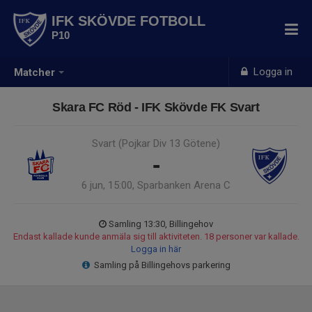
IFK SKÖVDE FOTBOLL
P10
Logga in
Matcher
Skara FC Röd - IFK Skövde FK Svart
Svart (Pojkar Div 13 Götene)
-
6 jun, 15:00, Sparbanken Arena C
Samling 13:30, Billingehov
Endast kallade kunde anmäla sig till aktiviteten. 18 personer var kallade.
Logga in här
Samling på Billingehovs parkering