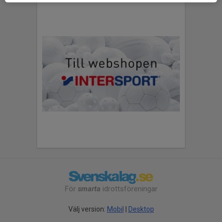
För
smarta
idrottsföreningar
Välj version:
Mobil
|
Desktop