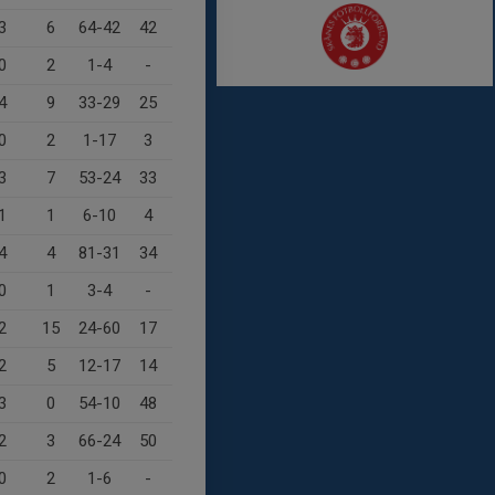
3
6
64-42
42
0
2
1-4
-
4
9
33-29
25
0
2
1-17
3
3
7
53-24
33
1
1
6-10
4
4
4
81-31
34
0
1
3-4
-
2
15
24-60
17
2
5
12-17
14
3
0
54-10
48
2
3
66-24
50
0
2
1-6
-