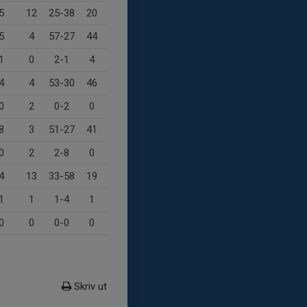
5
12
25-38
20
5
4
57-27
44
1
0
2-1
4
4
4
53-30
46
0
2
0-2
0
8
3
51-27
41
0
2
2-8
0
4
13
33-58
19
1
1
1-4
1
0
0
0-0
0
Skriv ut