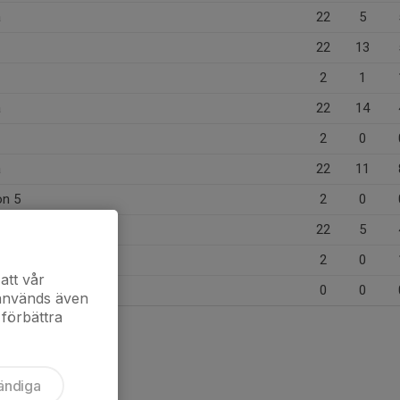
a
22
5
22
13
2
1
a
22
14
2
0
a
22
11
on 5
2
0
a
22
5
on 5
2
0
att vår
0
0
 används även
 förbättra
ändiga