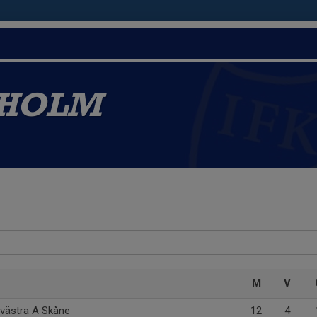
ÖHOLM
M
V
dvästra A Skåne
12
4