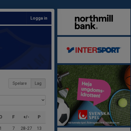
Logga in
Spelare
Lag
O
F
+/-
P
1
7
28-27
13