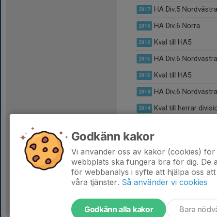
HA Div.5 Nordvästr
2017
HA Div.6 Norra
2016
Kval till HA5
2016
HA Div.6 Nordvästr
2015
Kval till HA5
2015
HA Div.6 Nordvästr
2014
Kval till herrar divisi
2014
HA Div.5 Nordvästr
2013
Godkänn kakor
Kval till herrar divisi
2013
Vi använder oss av kakor (cookies) för 
Div 6
2012
webbplats ska fungera bra för dig. De
för webbanalys i syfte att hjälpa oss att
våra tjänster.
Så använder vi cookies
Godkänn alla kakor
Bara nödv