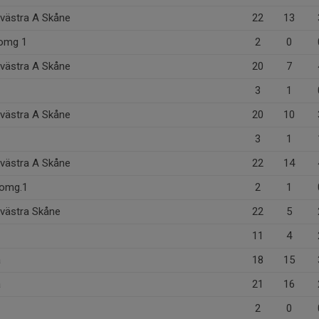
dvästra A Skåne
22
13
5 omg 1
2
0
dvästra A Skåne
20
7
3
1
dvästra A Skåne
20
10
3
1
dvästra A Skåne
22
14
, omg.1
2
1
dvästra Skåne
22
5
11
4
a
18
15
a
21
16
2
0