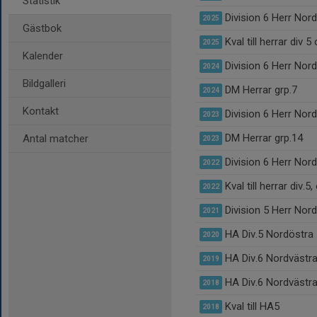
Statistik
Division 6 Herr Nor
2025
Gästbok
Kval till herrar div 
2025
Kalender
Division 6 Herr Nor
2024
Bildgalleri
DM Herrar grp.7
2024
Kontakt
Division 6 Herr Nor
2023
DM Herrar grp.14
Antal matcher
2023
Division 6 Herr Nor
2022
Kval till herrar div.5
2022
Division 5 Herr Nor
2021
HA Div.5 Nordöstra
2020
HA Div.6 Nordvästr
2019
HA Div.6 Nordvästr
2018
Kval till HA5
2018