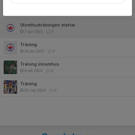
Träning
26 jun 2025
0
Utomhusträningen startar
7 apr 2025
0
Träning.
23 jan 2025
0
Träning innomhus
8 okt 2024
0
Träning
22 sep 2024
0