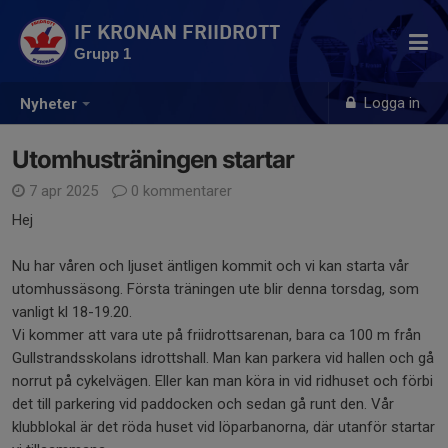
IF KRONAN FRIIDROTT
Grupp 1
Logga in
Nyheter
Utomhusträningen startar
7 apr 2025
0 kommentarer
Hej
Nu har våren och ljuset äntligen kommit och vi kan starta vår
utomhussäsong. Första träningen ute blir denna torsdag, som
vanligt kl 18-19.20.
Vi kommer att vara ute på friidrottsarenan, bara ca 100 m från
Gullstrandsskolans idrottshall. Man kan parkera vid hallen och gå
norrut på cykelvägen. Eller kan man köra in vid ridhuset och förbi
det till parkering vid paddocken och sedan gå runt den. Vår
klubblokal är det röda huset vid löparbanorna, där utanför startar