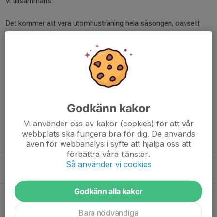
vi tillsammans.
Det kommer att vara utomhusträning hela säsongen, oavsett
väder. Så ta på kläder som funkar att träna i men håller dig
lagom varm och torr när det behövs.
Ha en fortsatt fin vecka. /Sara Utter
Dela nyhet
Godkänn kakor
Vi använder oss av kakor (cookies) för att vår
webbplats ska fungera bra för dig. De används
Tidigare nyheter
även för webbanalys i syfte att hjälpa oss att
förbättra våra tjänster.
Träning som vanligt i kväll
Så använder vi cookies
27 nov 2025
0
Godkänn alla kakor
Inställd träning 30/10
30 okt 2025
0
Bara nödvändiga