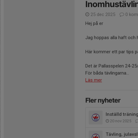
Inomhustävling
25 dec 2025
0 kom
Hej på er
Jag hoppas alla haft och ha
Här kommer ett par tips på
Det är Pallasspelen 24-25
För båda tävlingarna...
Läs mer
Fler nyheter
Inställd tränin
20 nov 2025
Tävling, julavs