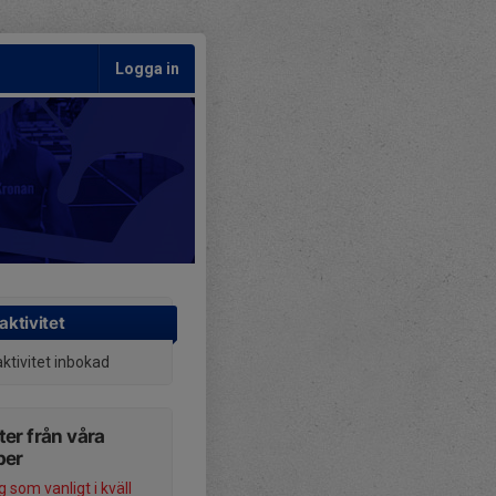
Logga in
aktivitet
aktivitet inbokad
er från våra
per
 som vanligt i kväll