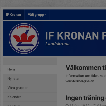
IF Kronan
Välj grupp
IF KRONAN 
Landskrona
Välkommen til
Hem
Information om tider, kos
Nyheter
vänstermarginalen.
Våra grupper
Ingen träning
Kalender
18 feb, 19:32
0 kom