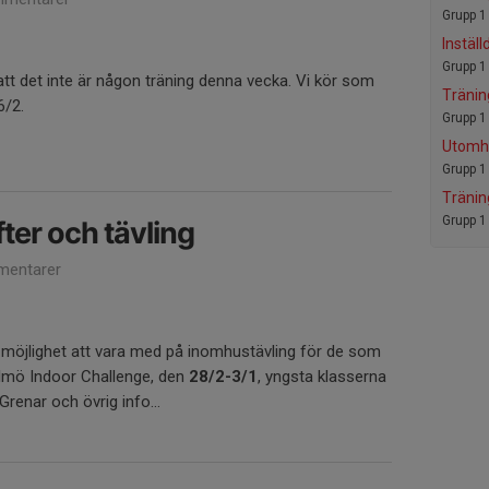
Grupp 1
Inställ
Grupp 1
att det inte är någon träning denna vecka. Vi kör som
Tränin
6/2.
Grupp 1
Utomhu
Grupp 1
Tränin
Grupp 1
er och tävling
entarer
en möjlighet att vara med på inomhustävling för de som
almö Indoor Challenge, den
28/2-3/1
, yngsta klasserna
renar och övrig info...