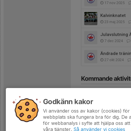
17 nov 2025
Kalvinknatet
23 maj 2025
Julavslutning 
7 dec 2024
Ändrade tränin
27 okt 2024
Kommande aktivit
Godkänn kakor
Vi använder oss av kakor (cookies) för 
webbplats ska fungera bra för dig. De
Hela kalendern
för webbanalys i syfte att hjälpa oss att
våra tjänster.
Så använder vi cookies