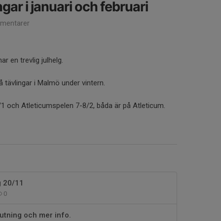
ar i januari och februari
mentarer
r en trevlig julhelg.
 tävlingar i Malmö under vintern.
/1 och Atleticumspelen 7-8/2, båda är på Atleticum.
g 20/11
0
lutning och mer info.