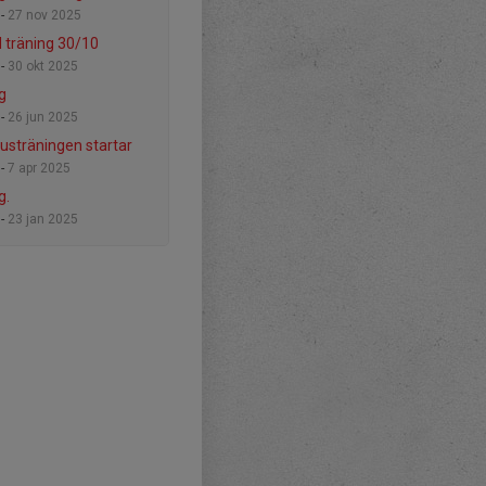
 -
27 nov 2025
d träning 30/10
 -
30 okt 2025
g
 -
26 jun 2025
sträningen startar
 -
7 apr 2025
g.
 -
23 jan 2025