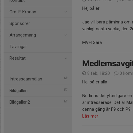
Kontakt
Hej på er
Om IF Kronan
Jag vill bara påminna om 
Sponsorer
vanligt nästa vecka, den 2
Arrangemang
MVH Sara
Tävlingar
Resultat
Medlemsavgift
8 feb, 18:20
0 komm
Intresseanmälan
Hej på er alla
Bildgalleri
Nu finns det ytterligare 
Bildgalleri2
är intresserade. Det är M
denna gång är F9 och P9. G
Läs mer