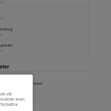
0
0
Ändring
0
gstider
0
eter
Inga aktiviteter inbokade
att vår
 används även
 förbättra