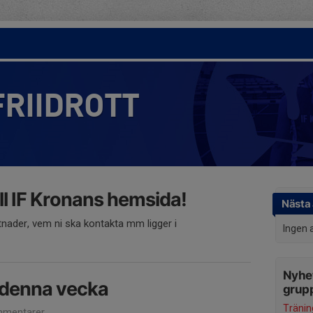
FRIIDROTT
l IF Kronans hemsida!
Nästa 
tnader, vem ni ska kontakta mm ligger i
Ingen 
Nyhet
 denna vecka
grup
Träning
mentarer