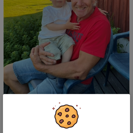
Till minne av Tommy Tysk
💙
IFK Rättvik Alliansen har instiftat Tommy Tysks Minnesfond för
att hedra minnet av en djupt engagerad och uppskattad person
inom föreningslivet.
Tommy Tysk var under många år en drivande kraft inom olika