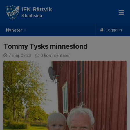
IFK Rättvik
Klubbsida
Logga in
Nyheter
Tommy Tysks minnesfond
7 maj, 08:23
0 kommentarer