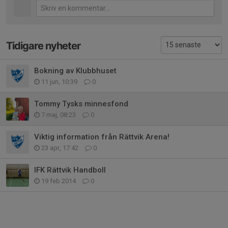
Tidigare nyheter
Bokning av Klubbhuset
11 jun, 10:39
0
Tommy Tysks minnesfond
7 maj, 08:23
0
Viktig information från Rättvik Arena!
23 apr, 17:42
0
IFK Rättvik Handboll
19 feb 2014
0