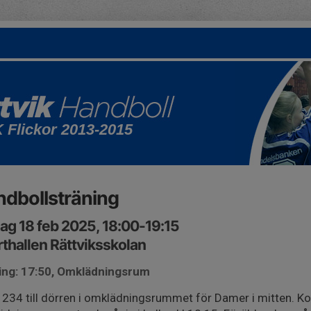
K Flickor 2013-2015
dbollsträning
ag 18 feb 2025, 18:00-19:15
thallen Rättviksskolan
ing: 17:50, Omklädningsrum
234 till dörren i omklädningsrummet för Damer i mitten. Kom i