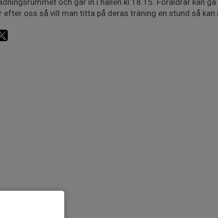
dningsrummet och går in i hallen kl.18.15. Föräldrar kan gå
r efter oss så vill man titta på deras träning en stund så kan