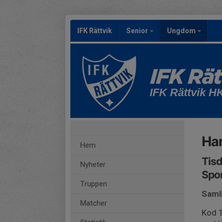
IFK Rättvik
Senior
Ungdom
IFK Rättvik H
Han
Hem
Tisd
Nyheter
Spor
Truppen
Saml
Matcher
Kod 1