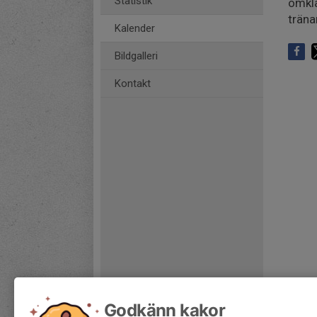
Statistik
omklä
träna
Kalender
Bildgalleri
Kontakt
Godkänn kakor