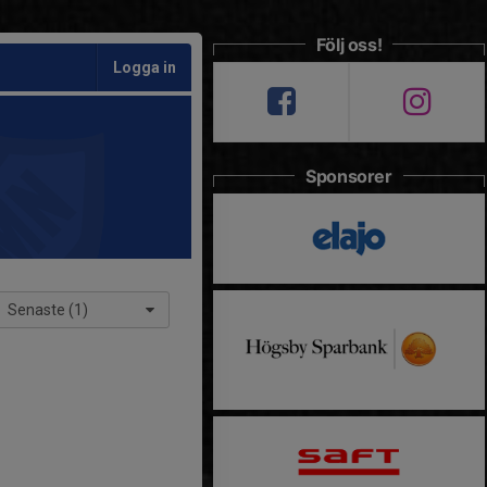
Följ oss!
Logga in
Sponsorer
Senaste (1)