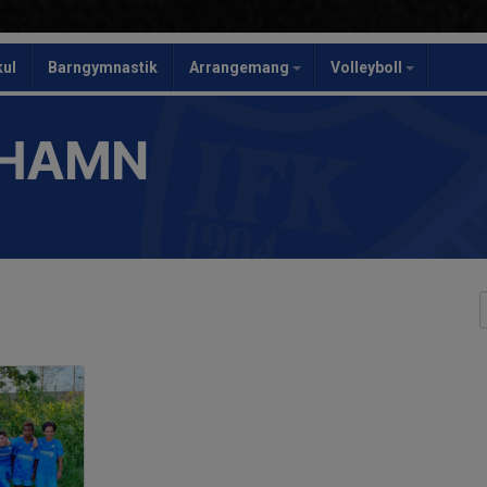
kul
Barngymnastik
Arrangemang
Volleyboll
SHAMN