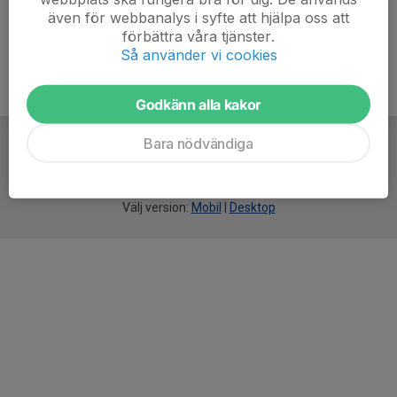
även för webbanalys i syfte att hjälpa oss att
förbättra våra tjänster.
Så använder vi cookies
Godkänn alla kakor
Bara nödvändiga
För
smarta
idrottsföreningar
Välj version:
Mobil
|
Desktop