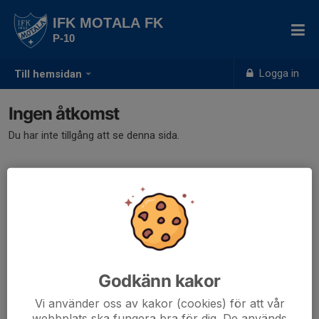
IFK MOTALA FK
P-10
Logga in
Till hemsidan
Ingen åtkomst
Du har inte tillgång att se denna sida.
Godkänn kakor
Vi använder oss av kakor (cookies) för att vår
webbplats ska fungera bra för dig. De används