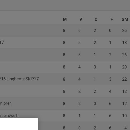
M
V
O
F
GM
8
6
2
0
26
17
8
5
2
1
18
8
5
1
2
26
8
4
3
1
20
/16 Linghems SK P17
8
4
1
3
22
8
2
2
4
12
niorer
8
2
0
6
12
nior svart
8
1
1
6
10
 Herrjunior
8
0
2
6
4