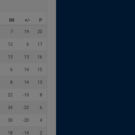
IM
+/-
P
7
19
20
12
6
17
13
13
16
6
14
15
8
14
13
22
-10
8
34
-22
6
30
-20
4
18
-14
2