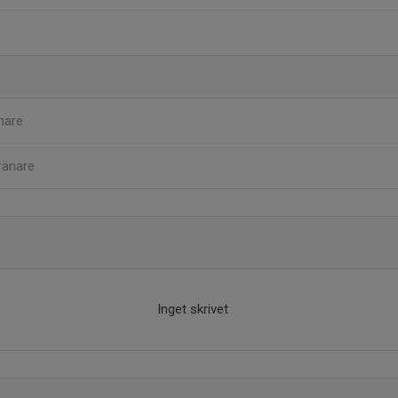
nare
ränare
Inget skrivet