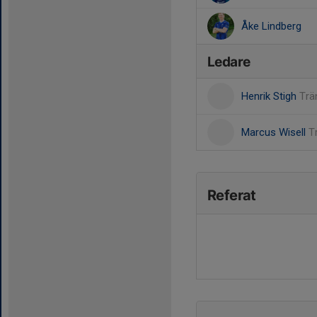
Åke Lindberg
Ledare
Henrik Stigh
Trä
Marcus Wisell
T
Referat