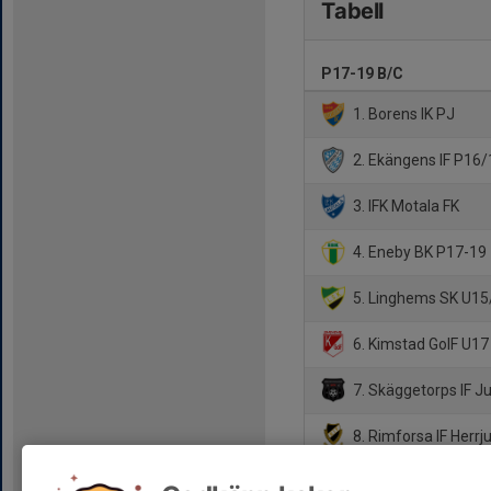
Tabell
P17-19 B/C
1. Borens IK PJ
2. Ekängens IF P16/
3. IFK Motala FK
4. Eneby BK P17-19
5. Linghems SK U15
6. Kimstad GoIF U17
7. Skäggetorps IF Ju
8. Rimforsa IF Herrju
9. Borensbergs IF FK