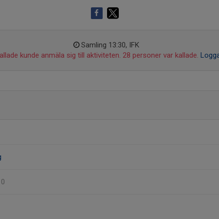
Samling 13:30, IFK
llade kunde anmäla sig till aktiviteten. 28 personer var kallade.
Logga
g
10