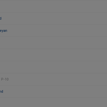
d
eyan
, P-10
nd