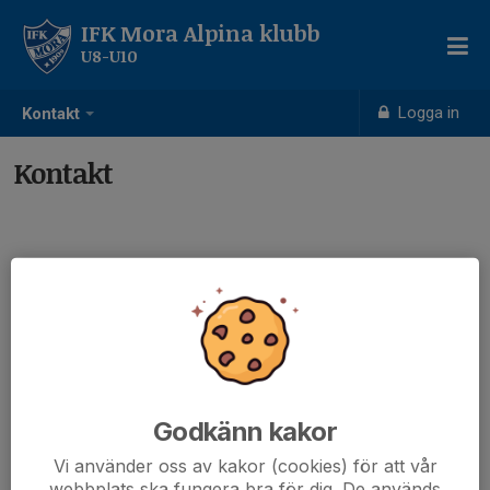
IFK Mora Alpina klubb
U8-U10
Logga in
Kontakt
Kontakt
Kontaktpersoner
Christian Tennstedt
Tränare
073-380 79 47
tennstedt@gmail.com
Godkänn kakor
Vi använder oss av kakor (cookies) för att vår
webbplats ska fungera bra för dig. De används