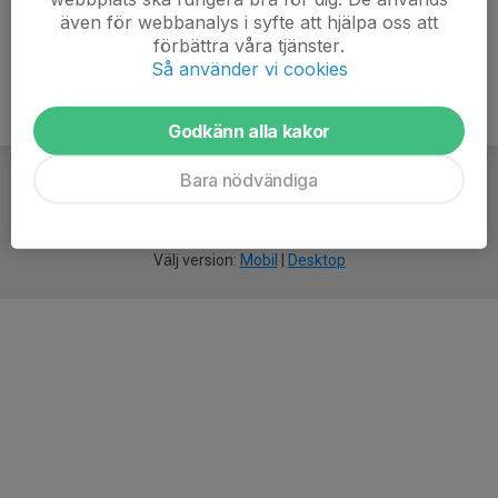
även för webbanalys i syfte att hjälpa oss att
förbättra våra tjänster.
Så använder vi cookies
Godkänn alla kakor
Bara nödvändiga
För
smarta
idrottsföreningar
Välj version:
Mobil
|
Desktop