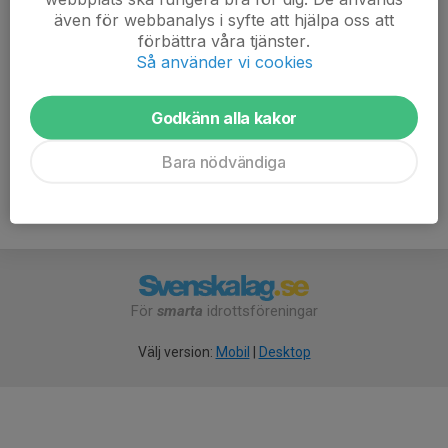
Mobil visas bara för inloggade
även för webbanalys i syfte att hjälpa oss att
E-post visas bara för inloggade
förbättra våra tjänster.
Så använder vi cookies
Mattias Frost
Ordförande
Godkänn alla kakor
Mobil visas bara för inloggade
E-post visas bara för inloggade
Bara nödvändiga
För
smarta
idrottsföreningar
Välj version:
Mobil
|
Desktop