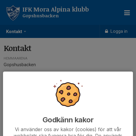
IFK Mora Alpina klubb
Gopshusbacken
Logga in
Kontakt
Kontakt
HEMMAARENA
Gopshusbacken
E-POST
alpina@ifkmora.se
Kontaktpersoner
Godkänn kakor
Peter Söderlund
Vi använder oss av kakor (cookies) för att vår
Ansvarig
webbplats ska fungera bra för dig. De används