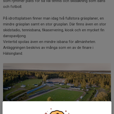
som rymmer plats för så väl tennis och skidåkning som dans
och fotboll.
På idrottsplatsen finner man idag två fullstora gräsplaner, en
mindre gräsplan samt en stor grusplan. Där finns även en stor
skidstadio, tennisbana, fikaservering, kiosk och en mycket fin
danspaviljong.
Vintertid spolas även en mindre isbana för allmänheten.
Anläggningen beskrivs av många som en av de finare i
Hälsingland.