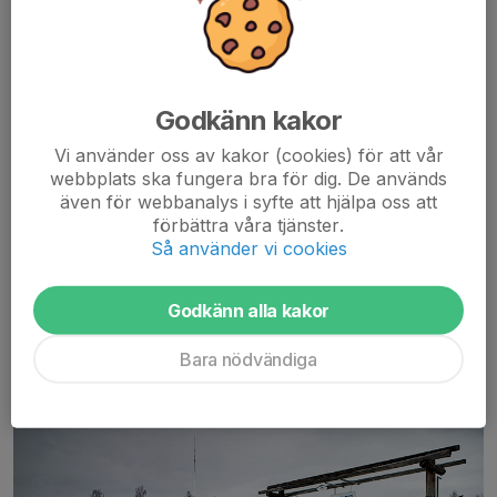
Fotboll:
Underlag:
Naturgräs
Godkänn kakor
Planmått: 100x60 meter
(A-plan)
Vi använder oss av kakor (cookies) för att vår
webbplats ska fungera bra för dig. De används
Läktarkapacitet:
Ca. 350 sittplatser varav 175 under tak.
även för webbanalys i syfte att hjälpa oss att
förbättra våra tjänster.
Publikrekord:
1 410 betalande under DM-final mot Bollnäs
Så använder vi cookies
1929.
Godkänn alla kakor
Större lag som har gästat IFK Bergviks hemmaplan är bland
annat AIK och engelska Reading FC. Det har även spelats en
Bara nödvändiga
landskamp i ungdomsfotboll på Parkens gräs.