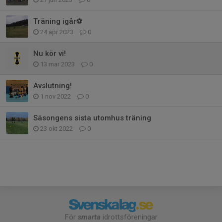
Träning igår⚽️
24 apr 2023
0
Nu kör vi!
13 mar 2023
0
Avslutning!
1 nov 2022
0
Säsongens sista utomhus träning
23 okt 2022
0
För
smarta
idrottsföreningar