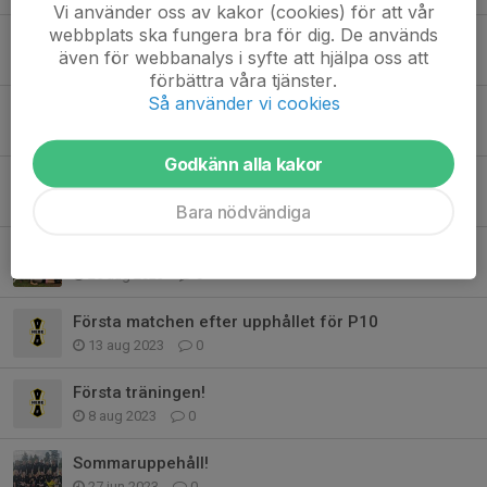
Vi använder oss av kakor (cookies) för att vår
webbplats ska fungera bra för dig. De används
Flickor 12
även för webbanalys i syfte att hjälpa oss att
22 feb 2024
0
förbättra våra tjänster.
Så använder vi cookies
Avslutning flickor 11 år.
25 okt 2023
0
Godkänn alla kakor
Avslutning pojkar 10 år
25 okt 2023
0
Bara nödvändiga
F-2012
25 aug 2023
0
Första matchen efter upphållet för P10
13 aug 2023
0
Första träningen!
8 aug 2023
0
Sommaruppehåll!
27 jun 2023
0