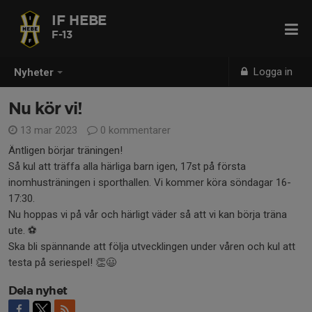
IF HEBE
F-13
Logga in
Nyheter
Nu kör vi!
13 mar 2023
0 kommentarer
Äntligen börjar träningen!
Så kul att träffa alla härliga barn igen, 17st på första
inomhusträningen i sporthallen. Vi kommer köra söndagar 16-
17:30.
Nu hoppas vi på vår och härligt väder så att vi kan börja träna
ute. ⚽
Ska bli spännande att följa utvecklingen under våren och kul att
testa på seriespel! 👏😃
Dela nyhet