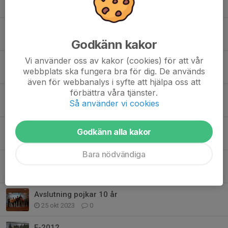
20 maj 2024
2
Första hemmamatchen!
6 maj 2024
0
Godkänn kakor
Vi använder oss av kakor (cookies) för att vår
F-12
webbplats ska fungera bra för dig. De används
9 mar 2024
0
även för webbanalys i syfte att hjälpa oss att
förbättra våra tjänster.
Fotbollstältet
Så använder vi cookies
9 mar 2024
0
Flickor 12
Godkänn alla kakor
22 feb 2024
0
Bara nödvändiga
Avslutning flickor 11 år.
25 okt 2023
0
Avslutning pojkar 10 år
25 okt 2023
0
F-2012