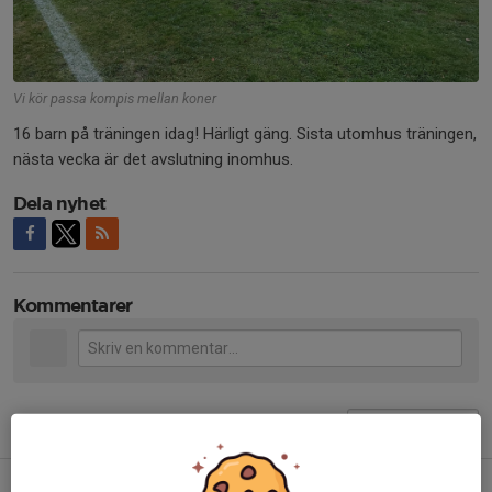
Vi kör passa kompis mellan koner
16 barn på träningen idag! Härligt gäng. Sista utomhus träningen,
nästa vecka är det avslutning inomhus.
Dela nyhet
Kommentarer
Tidigare nyheter
Flickornas första seger