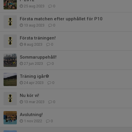
25 aug 2023
0
Första matchen efter upphållet för P10
13 aug 2023
0
Första träningen!
8 aug 2023
0
Sommaruppehåll!
27 jun 2023
0
Träning igår⚽️
24 apr 2023
0
Nu kör vi!
13 mar 2023
0
Avslutning!
1 nov 2022
0