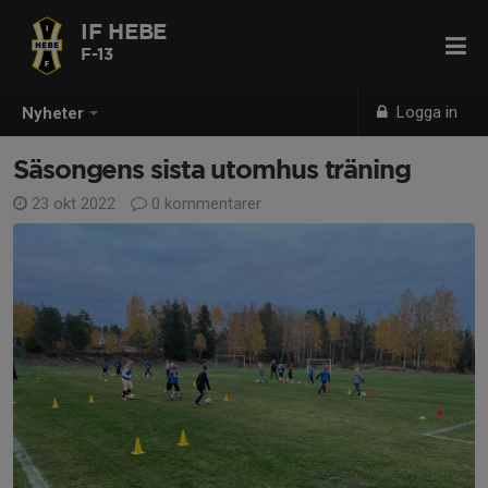
IF HEBE
F-13
Logga in
Nyheter
Säsongens sista utomhus träning
23 okt 2022
0 kommentarer