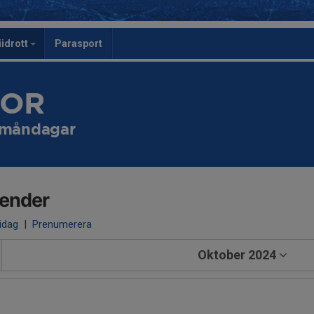
iidrott
Parasport
TOR
 måndagar
lender
 idag
|
Prenumerera
Oktober 2024