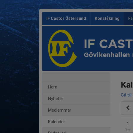
IF Castor Östersund
Konståkning
Fr
IF CAS
Gövikenhallen
Ka
Hem
Gå till
Nyheter
Medlemmar
Kalender
1
Tis