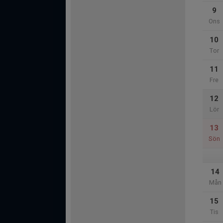
9
Ons
10
Tor
11
Fre
12
Lör
13
Sön
14
Mån
15
Tis