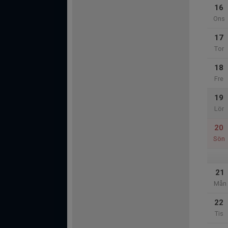
16
Ons
17
Tor
18
Fre
19
Lör
20
Sön
21
Mån
22
Tis