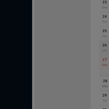
23
Ons
24
Tor
25
Fre
26
Lör
27
Sön
28
Mån
29
Tis