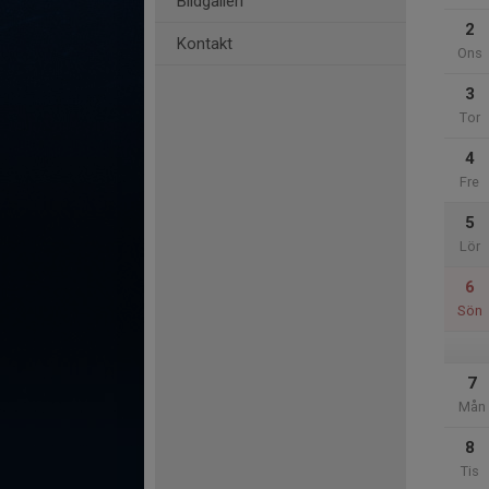
Bildgalleri
2
Kontakt
Ons
3
Tor
4
Fre
5
Lör
6
Sön
7
Mån
8
Tis