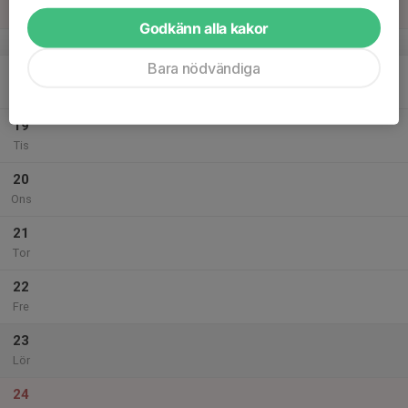
Sön
Godkänn alla kakor
v.12
Bara nödvändiga
18
Mån
19
Tis
20
Ons
21
Tor
22
Fre
23
Lör
24