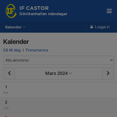
IF CASTOR
Gövikenhallen måndagar
Logga in
Kalender
Kalender
Gå till idag
|
Prenumerera
Mars 2024
1
Fre
2
Lör