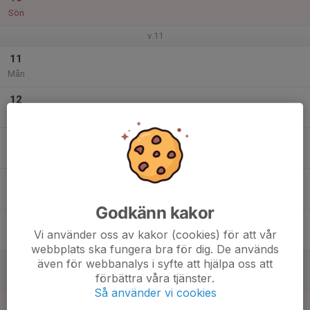
Sön
v.11
11
Mån
12
Tis
13
Ons
14
Tor
Godkänn kakor
15
Vi använder oss av kakor (cookies) för att vår
Fre
webbplats ska fungera bra för dig. De används
även för webbanalys i syfte att hjälpa oss att
16
förbättra våra tjänster.
Lör
Så använder vi cookies
17