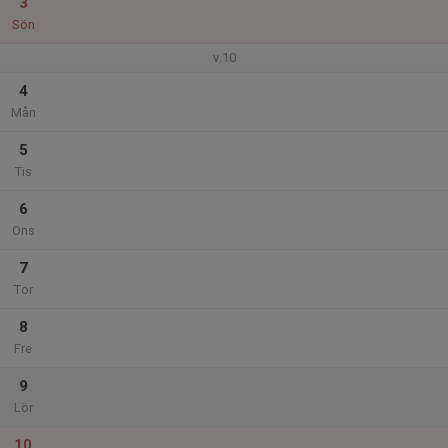
3
Sön
v.10
4
Mån
5
Tis
6
Ons
7
Tor
8
Fre
9
Lör
10