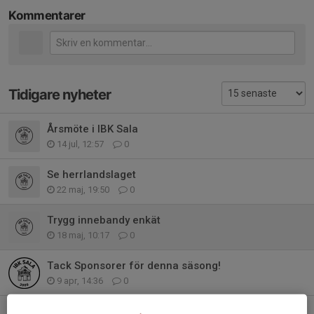
Kommentarer
Tidigare nyheter
Årsmöte i IBK Sala
14 jul, 12:57
0
Se herrlandslaget
22 maj, 19:50
0
Trygg innebandy enkät
18 maj, 10:17
0
Tack Sponsorer för denna säsong!
9 apr, 14:36
0
Kort rapport från årsmötet