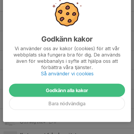
9 jul 2025
0
Påminnelse: Årsmöte
13 jun 2025
0
Godkänn kakor
Uppdaterad: Ny tid för årsmöte
21 apr 2025
0
Vi använder oss av kakor (cookies) för att vår
webbplats ska fungera bra för dig. De används
Stort tack till våra fantastiska sponsorer!
även för webbanalys i syfte att hjälpa oss att
21 apr 2025
0
förbättra våra tjänster.
Så använder vi cookies
Inför årsmöte
5 mar 2025
0
Godkänn alla kakor
God Jul och Gott Nytt År
22 dec 2024
2
Bara nödvändiga
Ett litet tips
23 aug 2024
0