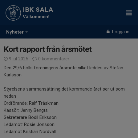
IBK SALA
Välkommen!
Logga in
Nyheter
Kort rapport från årsmötet
9 jul 2025
0 kommentarer
Den 29/6 hölls föreningens årsmöte vilket leddes av Stefan
Karlsson.
Styrelsens sammansättning det kommande året ser ut som
nedan
Ordförande; Ralf Träskman
Kassör: Jenny Bengts
Sekreterare Bodil Eriksson
Ledamot: Rosie Jonsson
Ledamot Kristian Nordvall