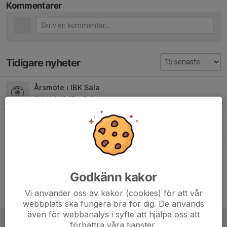
Kommentarer
Tidigare nyheter
Årsmöte i IBK Sala
14 jul, 12:57
0
Se herrlandslaget
22 maj, 19:50
0
Trygg innebandy enkät
18 maj, 10:17
0
Godkänn kakor
Tack Sponsorer för denna säsong!
Vi använder oss av kakor (cookies) för att vår
9 apr, 14:36
0
webbplats ska fungera bra för dig. De används
även för webbanalys i syfte att hjälpa oss att
Kort rapport från årsmötet
förbättra våra tjänster.