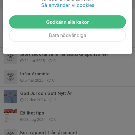
9 jul 2025
0
Så använder vi cookies
Påminnelse: Årsmöte
Godkänn alla kakor
13 jun 2025
0
Uppdaterad: Ny tid för årsmöte
Bara nödvändiga
21 apr 2025
0
Stort tack till våra fantastiska sponsorer!
21 apr 2025
0
Inför årsmöte
5 mar 2025
0
God Jul och Gott Nytt År
22 dec 2024
2
Ett litet tips
23 aug 2024
0
Kort rapport från årsmötet