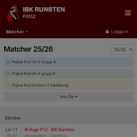
IBK RUNSTEN
P2012
Logga in
Matcher
Matcher 25/26
Pojkar Röd div 3 Grupp A
Pojkar Röd div 4 grupp B
Pojkar Röd Division 3 Gävleborg
Visa
fler
Oktober
Lör 11
IK Huge P12 - IBK Runsten
09:30
Novahallen - Gavlehov