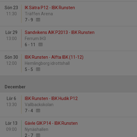
Sön 23
IK Sätra P12 - IBK Runsten
11:30
Träffen Arena
7
-
9
Lör 29
Sandvikens AIK P2013 - IBK Runsten
13:00
Ferrum IH3
6
-
11
Sön 30
IBK Runsten - Alfta IBK (11-12)
12:00
Hemlingborg idrottshall
5
-
5
December
Lör 6
IBK Runsten - IBK Hudik P12
13:30
Vallbackskolan
7
-
4
Lör 13
Gävle GIK P14 - IBK Runsten
09:00
Nynäshallen
2
-
7