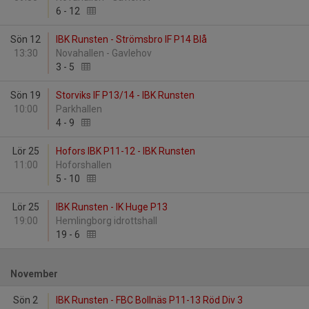
6
-
12
Sön 12
IBK Runsten - Strömsbro IF P14 Blå
13:30
Novahallen - Gavlehov
3
-
5
Sön 19
Storviks IF P13/14 - IBK Runsten
10:00
Parkhallen
4
-
9
Lör 25
Hofors IBK P11-12 - IBK Runsten
11:00
Hoforshallen
5
-
10
Lör 25
IBK Runsten - IK Huge P13
19:00
Hemlingborg idrottshall
19
-
6
November
Sön 2
IBK Runsten - FBC Bollnäs P11-13 Röd Div 3