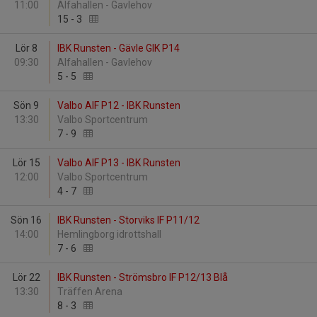
11:00
Alfahallen - Gavlehov
15
-
3
Lör 8
IBK Runsten - Gävle GIK P14
09:30
Alfahallen - Gavlehov
5
-
5
Sön 9
Valbo AIF P12 - IBK Runsten
13:30
Valbo Sportcentrum
7
-
9
Lör 15
Valbo AIF P13 - IBK Runsten
12:00
Valbo Sportcentrum
4
-
7
Sön 16
IBK Runsten - Storviks IF P11/12
14:00
Hemlingborg idrottshall
7
-
6
Lör 22
IBK Runsten - Strömsbro IF P12/13 Blå
13:30
Träffen Arena
8
-
3