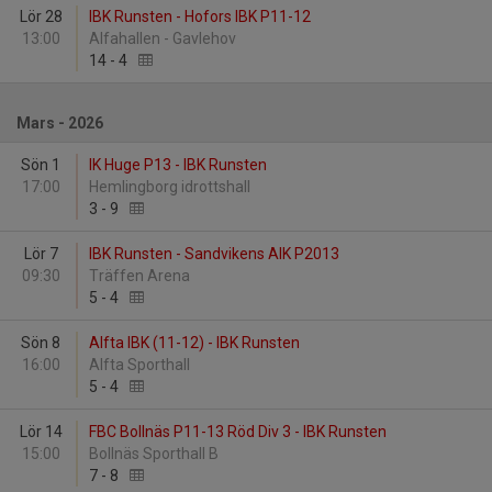
Lör 28
IBK Runsten - Hofors IBK P11-12
13:00
Alfahallen - Gavlehov
14
-
4
Mars - 2026
Sön 1
IK Huge P13 - IBK Runsten
17:00
Hemlingborg idrottshall
3
-
9
Lör 7
IBK Runsten - Sandvikens AIK P2013
09:30
Träffen Arena
5
-
4
Sön 8
Alfta IBK (11-12) - IBK Runsten
16:00
Alfta Sporthall
5
-
4
Lör 14
FBC Bollnäs P11-13 Röd Div 3 - IBK Runsten
15:00
Bollnäs Sporthall B
7
-
8