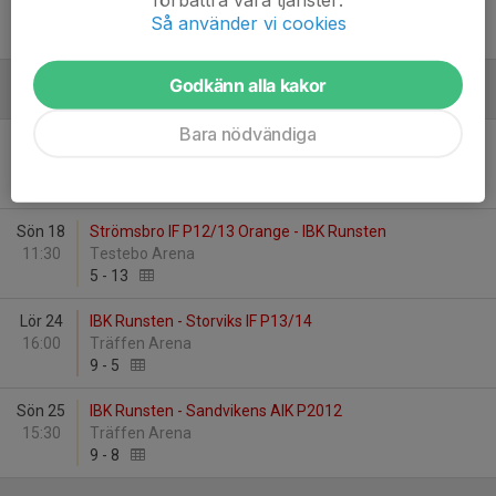
17:30
Nynäshallen
Så använder vi cookies
6
-
6
Godkänn alla kakor
Januari - 2026
Bara nödvändiga
Lör 17
Strömsbro IF P14 Blå - IBK Runsten
17:30
Testebo Arena
6
-
5
Sön 18
Strömsbro IF P12/13 Orange - IBK Runsten
11:30
Testebo Arena
5
-
13
Lör 24
IBK Runsten - Storviks IF P13/14
16:00
Träffen Arena
9
-
5
Sön 25
IBK Runsten - Sandvikens AIK P2012
15:30
Träffen Arena
9
-
8