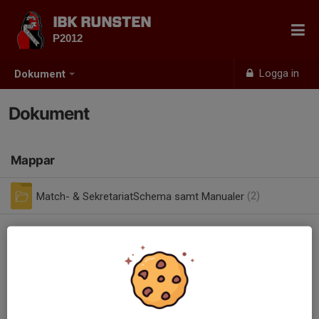
IBK RUNSTEN
P2012
Logga in
Dokument
Dokument
Mappar
Match- & SekretariatSchema samt Manualer
(2)