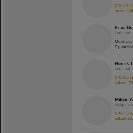
073-908 7
sreisdal@
Erica G
Ledamot
Mobil visa
E-post vis
Henrik 
Ledamot
070-325 3
lurken__7
Mikael 
Inköpare o
070-645 9
mikael.as