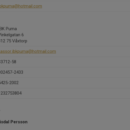
ibkpuma@hotmail.com
IBK Puma
Vinkelgatan 6
312 75 Våxtorp
kassor.ibkpuma@hotmail.com
33712-58
802457-2433
5425-2002
1232753804
r
isdal Persson