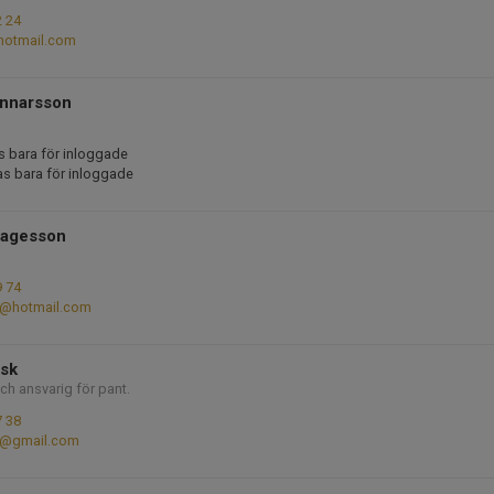
2 24
hotmail.com
unnarsson
s bara för inloggade
as bara för inloggade
Tagesson
9 74
8@hotmail.com
Ask
ch ansvarig för pant.
7 38
k@gmail.com