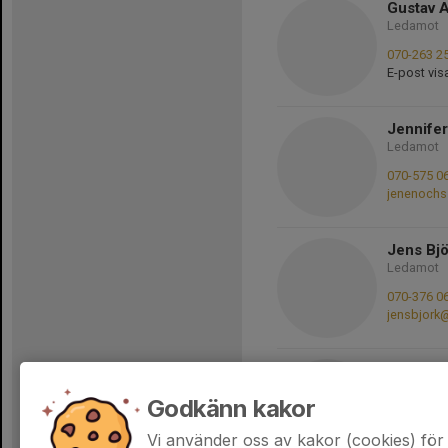
Gustav 
Ledamot
070-263 2
E-post vis
Jennife
Ledamot
070-575 0
jenenoch
Jens Bjö
Ledamot
070-376 0
jensbjork
Zaga Gu
Ledamot
Godkänn kakor
Mobil/tele
E-post vis
Vi använder oss av kakor (cookies) för 