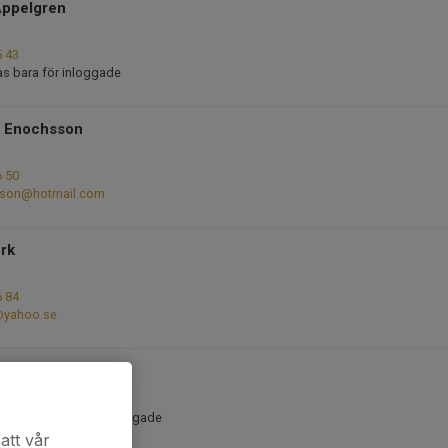
Appelgren
5 43
as bara för inloggade
r Enochsson
6 50
sson@hotmail.com
rk
6 84
@yahoo.se
nnarsson
fon visas bara för inloggade
as bara för inloggade
att vår