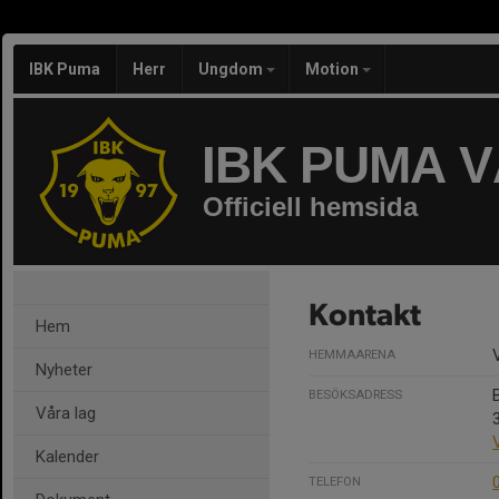
IBK Puma
Herr
Ungdom
Motion
IBK PUMA 
Officiell hemsida
Kontakt
Hem
HEMMAARENA
Nyheter
BESÖKSADRESS
Våra lag
Kalender
TELEFON