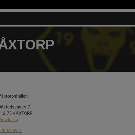
VÅXTORP
Våxtorpshallen
Båstadsvägen 7
312 75 VÅXTORP
Visa karta
0704296915