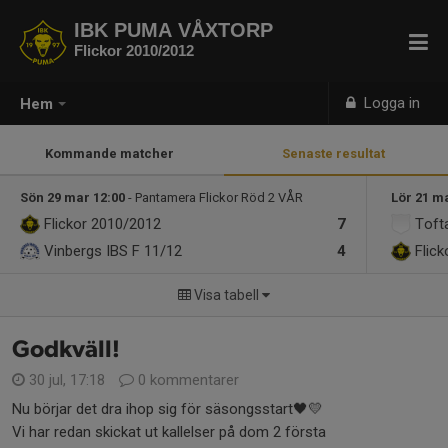
IBK PUMA VÅXTORP
Flickor 2010/2012
Logga in
Hem
Kommande matcher
Senaste resultat
Sön 29 mar 12:00
- Pantamera Flickor Röd 2 VÅR
Lör 21 m
Flickor 2010/2012
7
Toft
Vinbergs IBS F 11/12
4
Flic
Visa tabell
Godkväll!
30 jul, 17:18
0 kommentarer
Nu börjar det dra ihop sig för säsongsstart🖤💛
Vi har redan skickat ut kallelser på dom 2 första