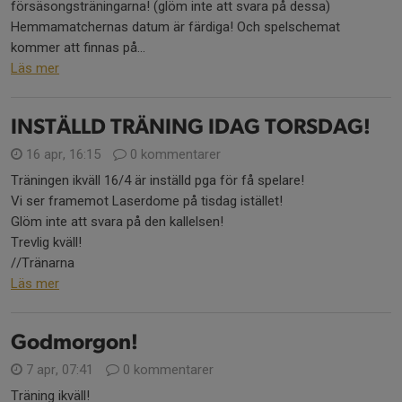
försäsongsträningarna! (glöm inte att svara på dessa)
Hemmamatchernas datum är färdiga! Och spelschemat
kommer att finnas på...
Läs mer
INSTÄLLD TRÄNING IDAG TORSDAG!
16 apr, 16:15
0 kommentarer
Träningen ikväll 16/4 är inställd pga för få spelare!
Vi ser framemot Laserdome på tisdag istället!
Glöm inte att svara på den kallelsen!
Trevlig kväll!
//Tränarna
Läs mer
Godmorgon!
7 apr, 07:41
0 kommentarer
Träning ikväll!