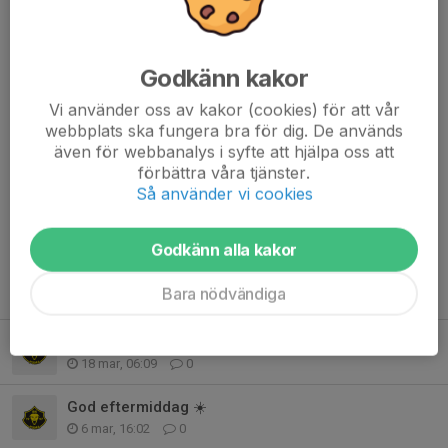
Godkväll!
21 mar, 21:20
0 kommentarer
Ett likaresultat uppe i Varberg idag!
Godkänn kakor
Inte ett helt rättvist resultat om man ser till matchbilden!
Vi använder oss av kakor (cookies) för att vår
Men det är bara så det är ibland🙈
webbplats ska fungera bra för dig. De används
även för webbanalys i syfte att hjälpa oss att
Vi blickar istället fram emot sista hemmamatchen för säsongen
förbättra våra tjänster.
den 29/3.
Så använder vi cookies
Och då vill vi...
Läs mer
Godkänn alla kakor
Bara nödvändiga
Fler nyheter
MATCH LÖRDAG 21/3
18 mar, 06:09
0
God eftermiddag ☀️
6 mar, 16:02
0