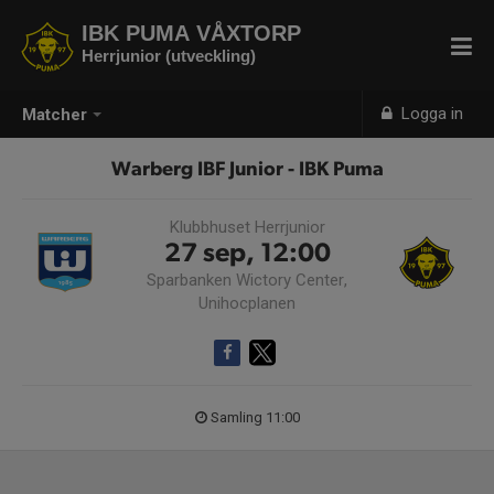
IBK PUMA VÅXTORP
Herrjunior (utveckling)
Logga in
Matcher
Warberg IBF Junior - IBK Puma
Klubbhuset Herrjunior
27 sep, 12:00
Sparbanken Wictory Center,
Unihocplanen
Samling 11:00