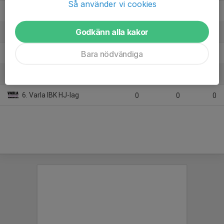
Så använder vi cookies
2. IBK Puma P 08/10*
0
0
0
Godkänn alla kakor
3. Onsala IBK Herrjunior
0
0
0
Bara nödvändiga
4. Träslövsläge IF Herrjunior
0
0
0
5. Warberg IBF Junior
0
0
0
6. Varla IBK HJ-lag
0
0
0