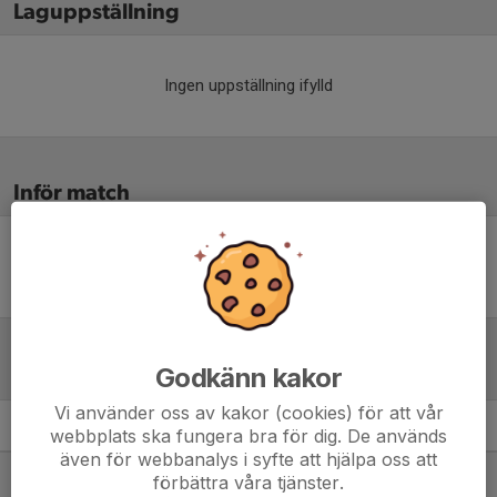
Laguppställning
Ingen uppställning ifylld
Inför match
Inget skrivet
Godkänn kakor
Tabell
Vi använder oss av kakor (cookies) för att vår
webbplats ska fungera bra för dig. De används
Klubbhuset Herrjunior
M
+/-
P
även för webbanalys i syfte att hjälpa oss att
1. Halmstads IBK P09/10
0
0
0
förbättra våra tjänster.