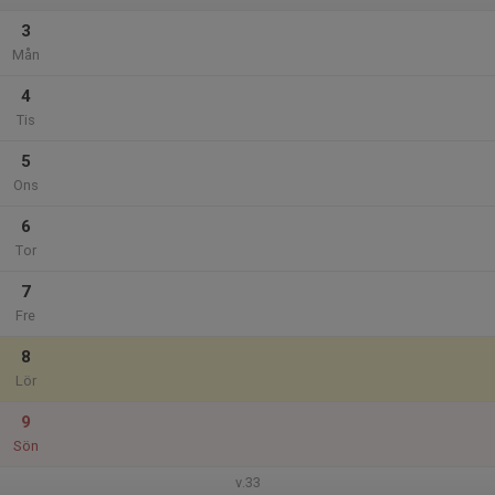
3
Mån
4
Tis
5
Ons
6
Tor
7
Fre
8
Lör
9
Sön
v.33