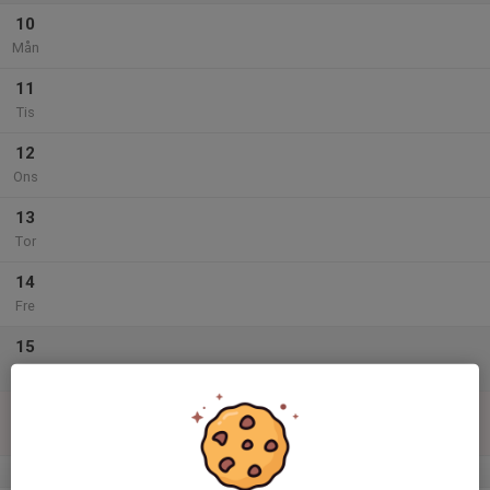
10
Mån
11
Tis
12
Ons
13
Tor
14
Fre
15
Lör
16
Sön
v.34