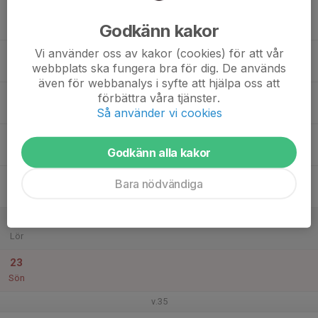
17
Godkänn kakor
Mån
Vi använder oss av kakor (cookies) för att vår
18
webbplats ska fungera bra för dig. De används
Tis
även för webbanalys i syfte att hjälpa oss att
19
förbättra våra tjänster.
Ons
Så använder vi cookies
20
Godkänn alla kakor
Tor
21
Bara nödvändiga
Fre
22
Lör
23
Sön
v.35