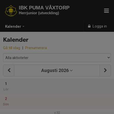
IBK PUMA VÅXTORP
Herrjunior (utveckling)
Logga in
Kalender
Kalender
Gå till idag
|
Prenumerera
Augusti 2026
1
Lör
2
Sön
v.32