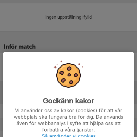
Ingen uppställning ifylld
Inför match
Inget skrivet
Tabell
Godkänn kakor
Vi använder oss av kakor (cookies) för att vår
Klubbhuset Herrjunior
M
+/-
P
webbplats ska fungera bra för dig. De används
även för webbanalys i syfte att hjälpa oss att
1. Halmstads IBK P09/10
0
0
0
förbättra våra tjänster.
Så använder vi cookies