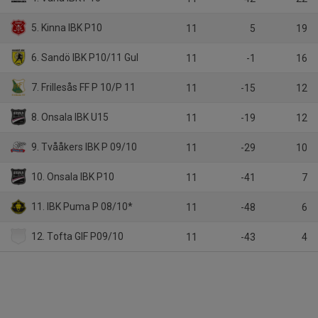
5. Kinna IBK P10
11
5
19
6. Sandö IBK P10/11 Gul
11
-1
16
7. Frillesås FF P 10/P 11
11
-15
12
8. Onsala IBK U15
11
-19
12
9. Tvååkers IBK P 09/10
11
-29
10
10. Onsala IBK P10
11
-41
7
11. IBK Puma P 08/10*
11
-48
6
12. Tofta GIF P09/10
11
-43
4