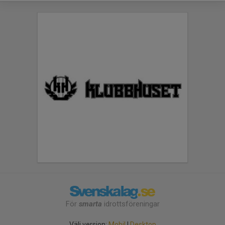
För
smarta
idrottsföreningar
Välj version:
Mobil
|
Desktop