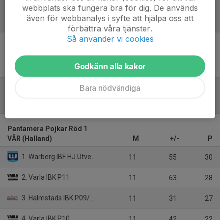
webbplats ska fungera bra för dig. De används
även för webbanalys i syfte att hjälpa oss att
Referat
förbättra våra tjänster.
Så använder vi cookies
Inget referat skrivet
Godkänn alla kakor
Bara nödvändiga
Tabell
Pantamera Pojkar Röd 1
VÅR (Halland)
M
+/-
P
1. Warberg IBF HJ Utveckling
11
55
30
2. Varla IBK P11
11
63
28
3. Halmstads IBK P09/10
11
31
27
4. Varla IBK P10
11
42
22