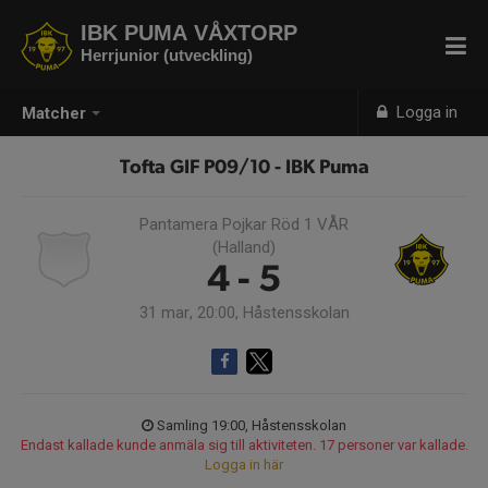
IBK PUMA VÅXTORP
Herrjunior (utveckling)
Logga in
Matcher
Tofta GIF P09/10 - IBK Puma
Pantamera Pojkar Röd 1 VÅR
(Halland)
4 - 5
31 mar, 20:00, Håstensskolan
Samling 19:00, Håstensskolan
Endast kallade kunde anmäla sig till aktiviteten. 17 personer var kallade.
Logga in här