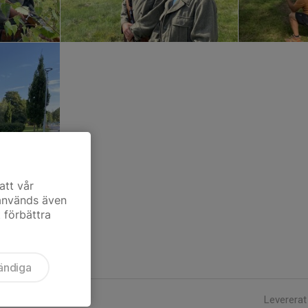
att vår
 används även
t förbättra
ändiga
Levererat