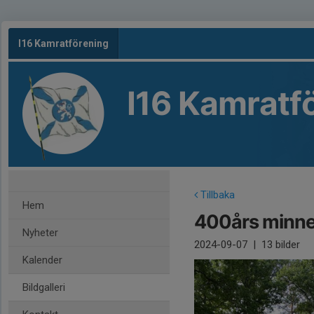
I16 Kamratförening
I16 Kamratf
Tillbaka
Hem
400års minne
Nyheter
2024-09-07
|
13 bilder
Kalender
Bildgalleri