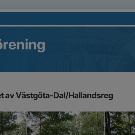
örening
t av Västgöta-Dal/Hallandsreg