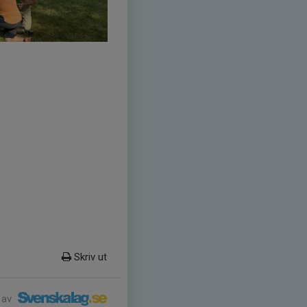
Skriv ut
 av