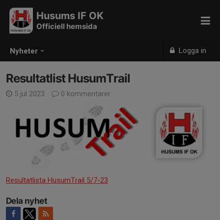
Husums IF OK
Officiell hemsida
Logga in
Nyheter
Resultatlist HusumTrail
5 jul 2023
0 kommentarer
Resultatlista HusumTrail 5/7-23
Dela nyhet