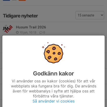
Tidigare nyheter
Husum Trail 2026
10 jun, 10:13
0
Träningar våren 2026
23 apr, 20:10
0
Nu startar vår träningverksamhet!
23 apr, 20:00
1
Godkänn kakor
Årsmöte 30 mars
28 feb, 08:26
0
Vi använder oss av kakor (cookies) för att vår
webbplats ska fungera bra för dig. De används
Hösten träningar
även för webbanalys i syfte att hjälpa oss att
10 aug 2025
0
förbättra våra tjänster.
Så använder vi cookies
Husum Trail