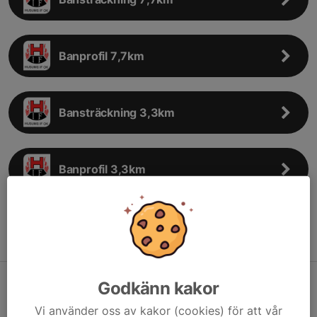
Banprofil 7,7km
Bansträckning 3,3km
Banprofil 3,3km
Bansträckning 1,1km
Godkänn kakor
Banprofil 1,1km
Vi använder oss av kakor (cookies) för att vår