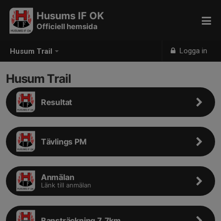
Husums IF OK
Officiell hemsida
Logga in
Husum Trail
Husum Trail
Resultat
Tävlings PM
Anmälan
Länk till anmälan
Bansträckning 7,7km