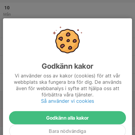
10
Mån
11
Tis
12
Ons
13
Godkänn kakor
Tor
Vi använder oss av kakor (cookies) för att vår
14
webbplats ska fungera bra för dig. De används
Fre
även för webbanalys i syfte att hjälpa oss att
förbättra våra tjänster.
15
Så använder vi cookies
Lör
16
Godkänn alla kakor
Sön
Bara nödvändiga
v.8