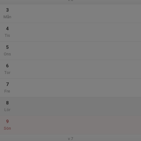
3
Mån
4
Tis
5
Ons
6
Tor
7
Fre
8
Lör
9
Sön
v.7