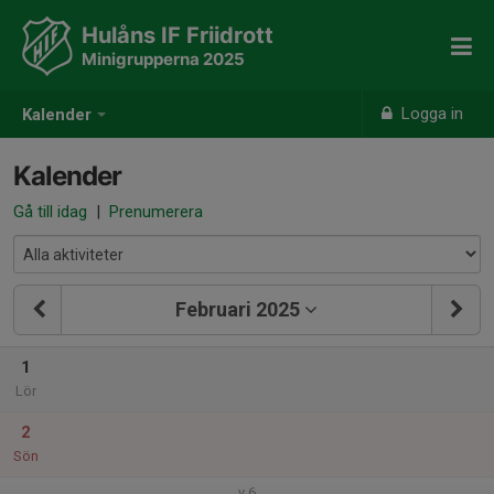
Hulåns IF Friidrott
Minigrupperna 2025
Logga in
Kalender
Kalender
Gå till idag
|
Prenumerera
Februari 2025
1
Lör
2
Sön
v.6