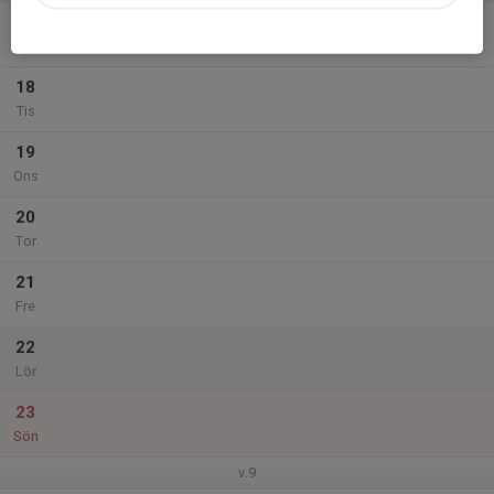
17
Mån
18
Tis
19
Ons
20
Tor
21
Fre
22
Lör
23
Sön
v.9