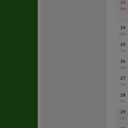
23
Sön
24
Mån
25
Tis
26
Ons
27
Tor
28
Fre
29
Lör