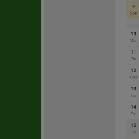
9
Sön
10
Mån
11
Tis
12
Ons
13
Tor
14
Fre
15
Lör