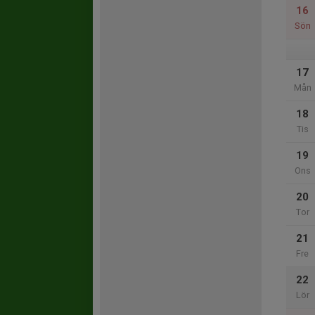
16
Sön
17
Mån
18
Tis
19
Ons
20
Tor
21
Fre
22
Lör