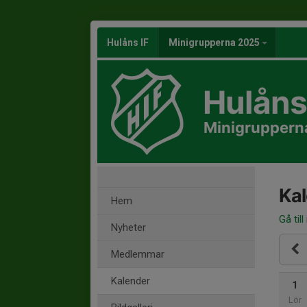
Hulåns IF
Minigrupperna 2025
Hulåns 
Minigruppern
Ka
Hem
Gå till
Nyheter
Medlemmar
Kalender
1
Lör