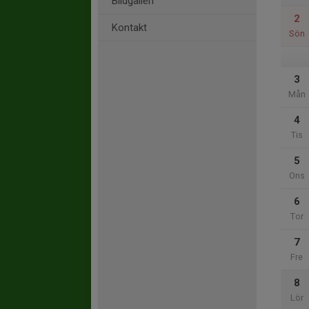
Bildgalleri
2
Kontakt
Sön
3
Mån
4
Tis
5
Ons
6
Tor
7
Fre
8
Lör