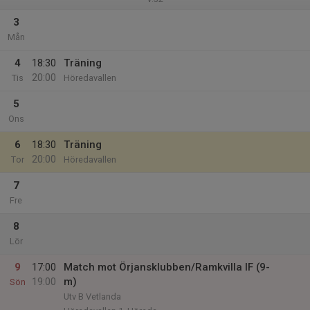
3
Mån
4
18:30
Träning
20:00
Tis
Höredavallen
5
Ons
6
18:30
Träning
20:00
Tor
Höredavallen
7
Fre
8
Lör
9
17:00
Match mot Örjansklubben/Ramkvilla IF (9-
19:00
m)
Sön
Utv B Vetlanda