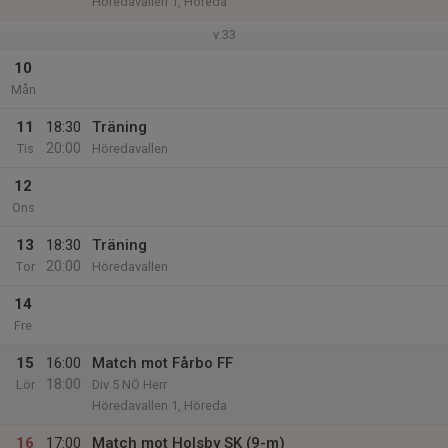
Höredavallen 1, Höreda
v.33
10
Mån
11
18:30
Träning
20:00
Tis
Höredavallen
12
Ons
13
18:30
Träning
20:00
Tor
Höredavallen
14
Fre
15
16:00
Match mot Fårbo FF
18:00
Lör
Div 5 NÖ Herr
Höredavallen 1, Höreda
16
17:00
Match mot Holsby SK (9-m)