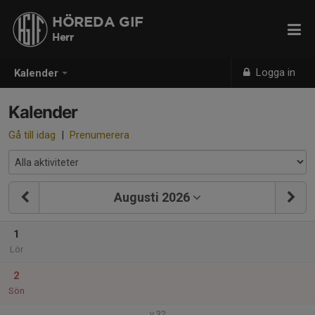
HÖREDA GIF
Herr
Logga in
Kalender
Kalender
Gå till idag
|
Prenumerera
Augusti 2026
1
Lör
2
Sön
v.32