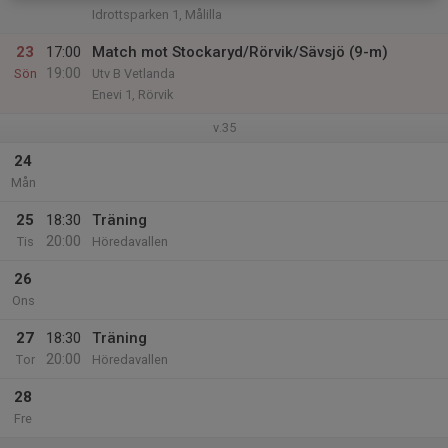
Idrottsparken 1, Målilla
23
17:00
Match mot Stockaryd/Rörvik/Sävsjö (9-m)
19:00
Sön
Utv B Vetlanda
Enevi 1, Rörvik
v.35
24
Mån
25
18:30
Träning
20:00
Tis
Höredavallen
26
Ons
27
18:30
Träning
20:00
Tor
Höredavallen
28
Fre