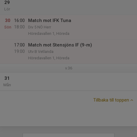
29
Lör
30
16:00
Match mot IFK Tuna
18:00
Sön
Div 5 NÖ Herr
Höredavallen 1, Höreda
17:00
Match mot Stensjöns IF (9-m)
19:00
Utv B Vetlanda
Höredavallen 1, Höreda
v.36
31
Mån
Tillbaka till toppen