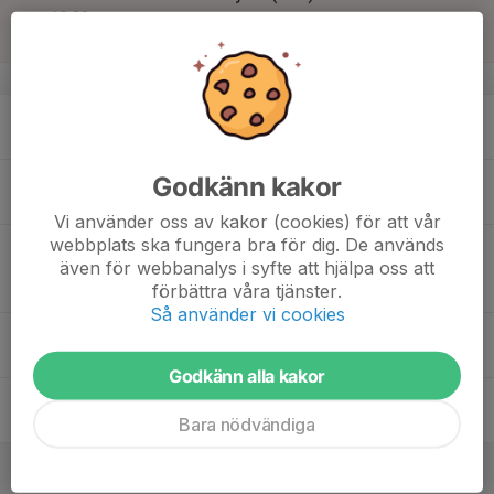
19:00
Sön
Utv B Vetlanda
Höredavallen 1, Höreda
v.34
17
Mån
18
18:30
Träning
Godkänn kakor
20:00
Tis
Höredavallen
Vi använder oss av kakor (cookies) för att vår
webbplats ska fungera bra för dig. De används
19
18:30
Match mot HM IS
även för webbanalys i syfte att hjälpa oss att
20:30
Ons
Div 5 NÖ Herr
förbättra våra tjänster.
Slättvallen 1, Mariannelund
Så använder vi cookies
20
18:30
Träning
20:00
Tor
Höredavallen
Godkänn alla kakor
21
Bara nödvändiga
Fre
22
13:00
Match mot Målilla GOIF
15:00
Lör
Div 5 NÖ Herr