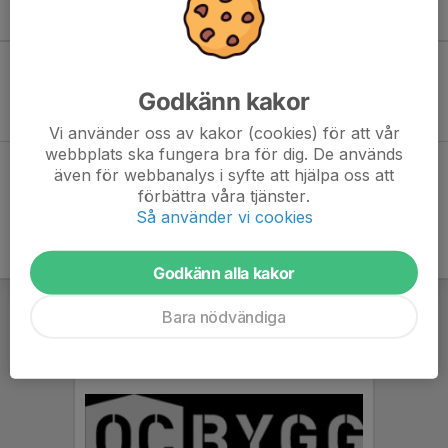
Kommande aktiviteter
Inga aktiviteter inbokade
Godkänn kakor
Vi använder oss av kakor (cookies) för att vår
webbplats ska fungera bra för dig. De används
Hela kalendern
även för webbanalys i syfte att hjälpa oss att
förbättra våra tjänster.
Så använder vi cookies
Godkänn alla kakor
Bara nödvändiga