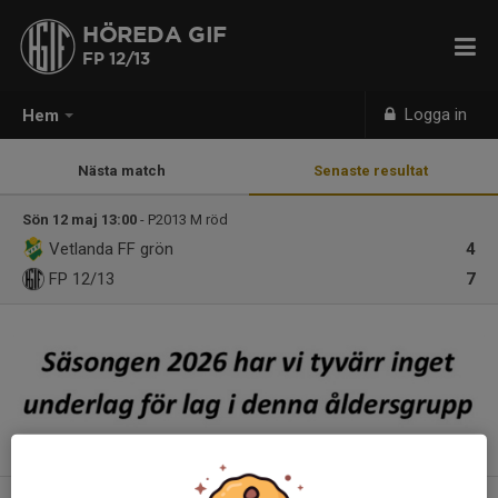
HÖREDA GIF
FP 12/13
Logga in
Hem
Nästa match
Senaste resultat
Sön 12 maj 13:00
- P2013 M röd
Vetlanda FF grön
4
FP 12/13
7