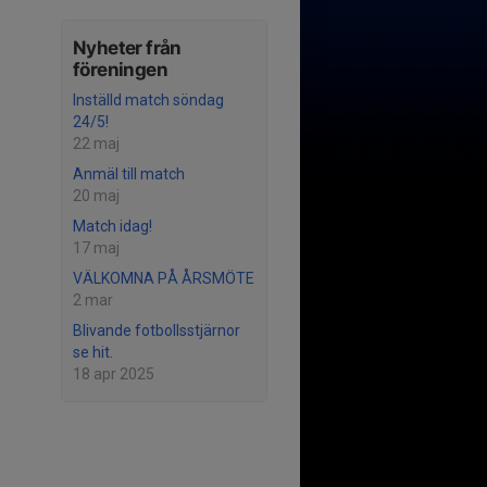
Nyheter från
föreningen
Inställd match söndag
24/5!
22 maj
Anmäl till match
20 maj
Match idag!
17 maj
VÄLKOMNA PÅ ÅRSMÖTE
2 mar
Blivande fotbollsstjärnor
se hit.
18 apr 2025