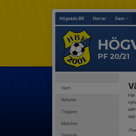
Högvads BK
Herrar
Dam
HÖG
PF 20/21
Vä
Hem
Här
Nyheter
nyh
adm
Truppen
upp 
Matcher
/Sv
Statistik