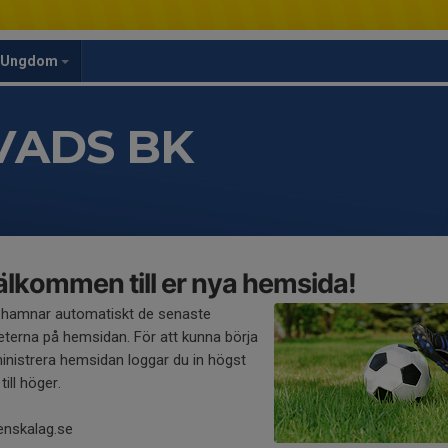
Ungdom
VADS BK
lkommen till er nya hemsida!
 hamnar automatiskt de senaste
eterna på hemsidan. För att kunna börja
inistrera hemsidan loggar du in högst
till höger.
enskalag.se