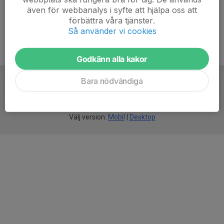
även för webbanalys i syfte att hjälpa oss att
förbättra våra tjänster.
Så använder vi cookies
Godkänn alla kakor
Bara nödvändiga
För
smarta
idrottsföreningar
Välj version:
Mobil
|
Desktop