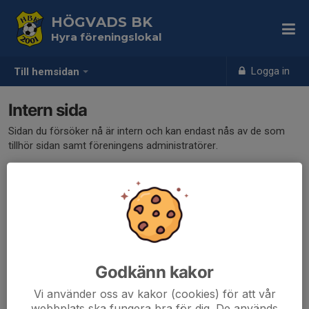
HÖGVADS BK
Hyra föreningslokal
Logga in
Till hemsidan
Intern sida
Sidan du försöker nå är intern och kan endast nås av de som
tillhör sidan samt föreningens administratörer.
Klicka här för att logga in
Godkänn kakor
Vi använder oss av kakor (cookies) för att vår
webbplats ska fungera bra för dig. De används