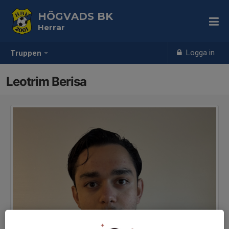
HÖGVADS BK
Herrar
Logga in
Truppen
Leotrim Berisa