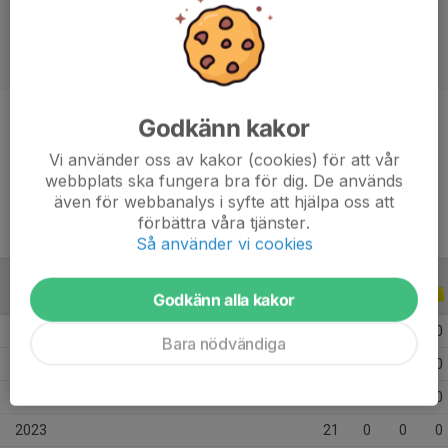
Godkänn kakor
Titel
Manager
Vi använder oss av kakor (cookies) för att vår
Ålder
41 år
webbplats ska fungera bra för dig. De används
även för webbanalys i syfte att hjälpa oss att
förbättra våra tjänster.
Så använder vi cookies
ALLA SERIER
ALLA ÅR
Godkänn alla kakor
2026
8
0
0
0
Bara nödvändiga
2025
17
0
0
0
2024
9
0
0
0
2023
21
0
0
0