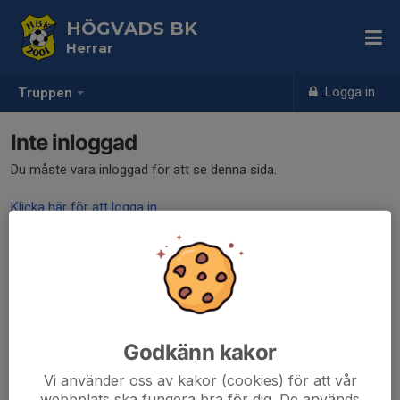
HÖGVADS BK
Herrar
Logga in
Truppen
Inte inloggad
Du måste vara inloggad för att se denna sida.
Klicka här för att logga in
Godkänn kakor
Vi använder oss av kakor (cookies) för att vår
webbplats ska fungera bra för dig. De används