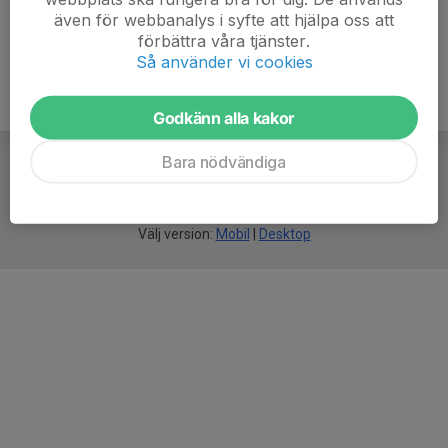
även för webbanalys i syfte att hjälpa oss att
förbättra våra tjänster.
Så använder vi cookies
Godkänn alla kakor
Bara nödvändiga
För
smarta
idrottsföreningar
Välj version:
Mobil
|
Desktop