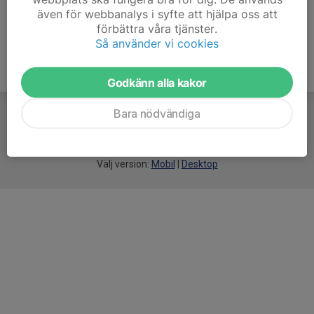
även för webbanalys i syfte att hjälpa oss att
förbättra våra tjänster.
Så använder vi cookies
Godkänn alla kakor
Bara nödvändiga
För
smarta
idrottsföreningar
Välj version:
Mobil
|
Desktop