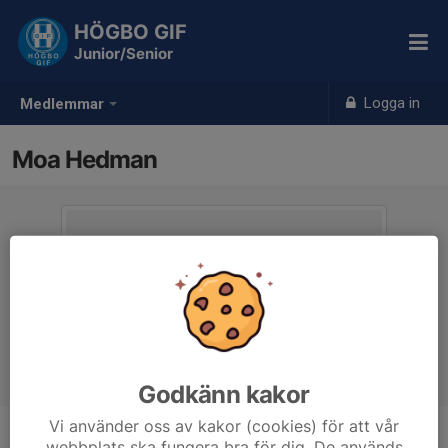
HÖGBO GIF
Junior/Senior
Logga in
Medlemmar
Moa Hedman
Godkänn kakor
Vi använder oss av kakor (cookies) för att vår
webbplats ska fungera bra för dig. De används
Ålder
23 år