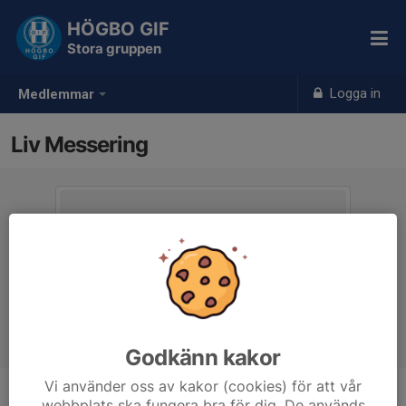
HÖGBO GIF
Stora gruppen
Logga in
Medlemmar
Liv Messering
Godkänn kakor
Vi använder oss av kakor (cookies) för att vår
webbplats ska fungera bra för dig. De används
Ålder
17 år