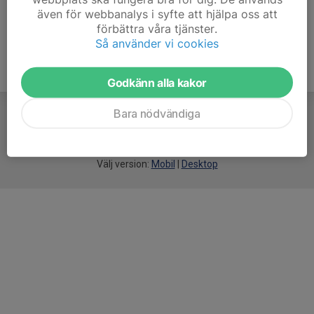
även för webbanalys i syfte att hjälpa oss att
förbättra våra tjänster.
Så använder vi cookies
Godkänn alla kakor
Bara nödvändiga
För
smarta
idrottsföreningar
Välj version:
Mobil
|
Desktop