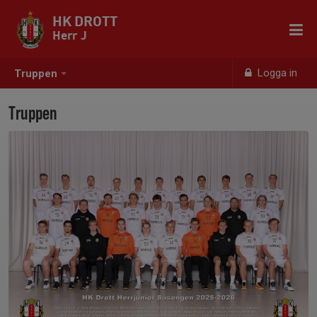
HK DROTT
Herr J
Logga in
Truppen
Truppen