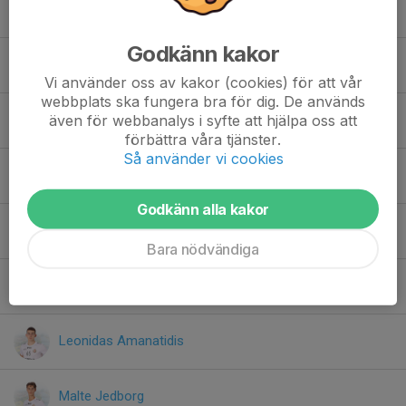
Anton Håkansson
Godkänn kakor
Charlie Svantesson
Vi använder oss av kakor (cookies) för att vår
webbplats ska fungera bra för dig. De används
även för webbanalys i syfte att hjälpa oss att
Erik Väldesjö
förbättra våra tjänster.
Så använder vi cookies
Filip Vrbljanac
Godkänn alla kakor
Hannes Nyberg
Bara nödvändiga
Kevin Strand
Leonidas Amanatidis
Malte Jedborg