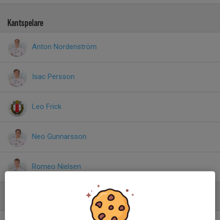
Kantspelare
Anton Nordenström
Isac Persson
Leo Frick
Neo Gunnarsson
Romeo Nielsen
Niometersspelare