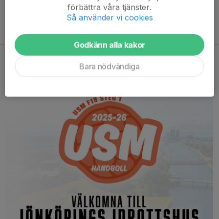
Lagets egna
förbättra våra tjänster.
Så använder vi cookies
Bankkonto 8183-6,
303029921-2
Swish
123 189 95 25
Godkänn alla kakor
USM F18 Steg 1
Bara nödvändiga
9 jul 2025
0 kommentarer