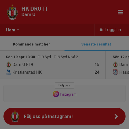
HK DROTT
Dam U
Logga in
Hem
Kommande matcher
Senaste resultat
Sön 19 apr 13:30
- F19 Syd - F19 Syd Nivå 2
Sön 12 a
Dam U
F19
15
Dam
Kristianstad HK
24
Häss
Följ oss
Instagram
Följ oss på Instagram!