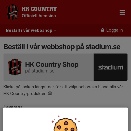
HK COUNTRY
Officiell hemsida
Logga in
Beställ i vår webbshop
Beställ i vår webbshop på stadium.se
Klicka på länken längst ner för att välja och vraka bland alla vår
HK Country-produkter. 😀
Leverans
När du beställer från HK Country Shop på stadium.se adderas 3
dagar till den ordinarie leveranstiden för att kunna förädla dina
produkter. Du kan välja mellan leverans hem, till valfritt Postnord-