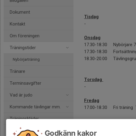
Bildgalleri
Dokument
Tisdag
-
Kontakt
Om föreningen
Onsdag
17.30-18.30 Nybörjare 7
Träningstider
17.30-18.30 Fortsät
18.30-20.00 Tävlingsgr
Nybörjarträning
Tränare
Torsdag
Terminsavgifter
-
Vad är judo
Fredag
Kommande tävlingar mm.
17.00-18.30 Fri träning 
Träningskläder
Lördag
Godkänn kakor
11.00-12.30 Fri träning.