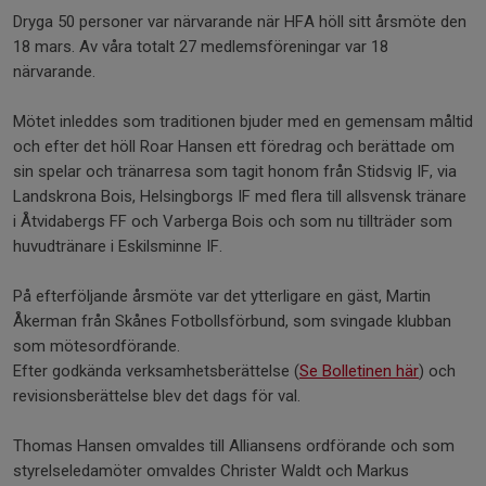
Dryga 50 personer var närvarande när HFA höll sitt årsmöte den
18 mars. Av våra totalt 27 medlemsföreningar var 18
närvarande.
Mötet inleddes som traditionen bjuder med en gemensam måltid
och efter det höll Roar Hansen ett föredrag och berättade om
sin spelar och tränarresa som tagit honom från Stidsvig IF, via
Landskrona Bois, Helsingborgs IF med flera till allsvensk tränare
i Åtvidabergs FF och Varberga Bois och som nu tillträder som
huvudtränare i Eskilsminne IF.
På efterföljande årsmöte var det ytterligare en gäst, Martin
Åkerman från Skånes Fotbollsförbund, som svingade klubban
som mötesordförande.
Efter godkända verksamhetsberättelse (
Se Bolletinen här
) och
revisionsberättelse blev det dags för val.
Thomas Hansen omvaldes till Alliansens ordförande och som
styrelseledamöter omvaldes Christer Waldt och Markus