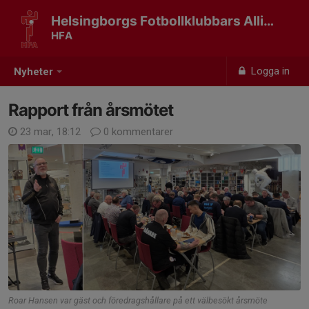
Helsingborgs Fotbollklubbars Allians
HFA
Logga in
Nyheter
Rapport från årsmötet
23 mar, 18:12
0 kommentarer
Roar Hansen var gäst och föredragshållare på ett välbesökt årsmöte