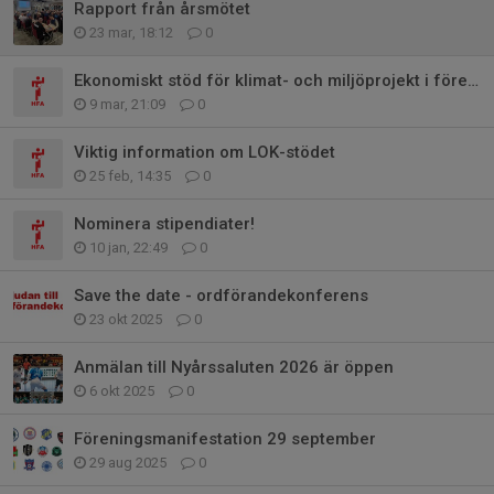
Rapport från årsmötet
23 mar, 18:12
0
Ekonomiskt stöd för klimat- och miljöprojekt i föreningen
9 mar, 21:09
0
Viktig information om LOK-stödet
25 feb, 14:35
0
Nominera stipendiater!
10 jan, 22:49
0
Save the date - ordförandekonferens
23 okt 2025
0
Anmälan till Nyårssaluten 2026 är öppen
6 okt 2025
0
Föreningsmanifestation 29 september
29 aug 2025
0