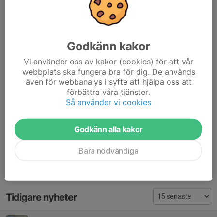
HFA bollen
tilldelades Mikael Zetterman, Hittarps IK
Juniorstipendium
gick till Lucas Landgren Persson och Ida
Ondrejka, Helsingborgs IF.
Godkänn kakor
Som
Årets unga ungdomsledare/tränare
tilldelades Adian
Nadhem Karim, Stattena IF och Aron Gyllander, Råå IF vars ett
Vi använder oss av kakor (cookies) för att vår
stipendium och till
webbplats ska fungera bra för dig. De används
Årets unga domare
utsågs Yossf Alawad, Helsingborgs FDK
även för webbanalys i syfte att hjälpa oss att
förbättra våra tjänster.
Dela nyhet
Så använder vi cookies
Godkänn alla kakor
Kommentarer
Bara nödvändiga
Tidigare nyheter