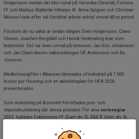
Holgersson medan det blev nyval på Veronika Chromik, Fortuna
FF och Markus Wallentin Hittarps IK. Anna Sjögren och Christian
Nilsson hade efter väl förrättat arbete avböjt omval till ny period.
Förutom de nu valda är sedan tidigare Sven Holgersson, Claes
Olsson, Joachim Bergdahl och Henrik Hedenskog kvar som
ledamöter. Det var även omval på revisorer, Jan-Eric Johansson
och Jan Clarin liksom valberedningen Ulf Andersson och Bo
Jönsson.
Medlemsavgiften i Alliansen lämnades oförändrad på 1.500
kronor per förening och en aktivitetsplan för HFA 2026
presenterades.
Som avslutning på årsmötet förrättades pris- och
stipendieutdelning där dessa prisades: För sina
seriesegrar
2025 hyllades Eskilsminne FF (Dam div 3), Råå IF (Herr div 4),
Allerum GIF (Herr div 6) och HSDK Croatia (herr div 6) med en
blomstergrupp.