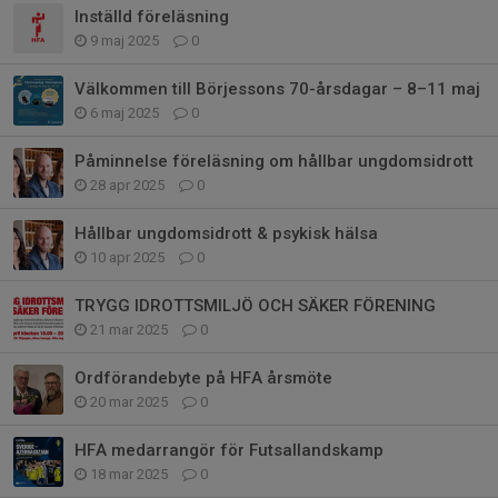
Inställd föreläsning
9 maj 2025
0
Välkommen till Börjessons 70-årsdagar – 8–11 maj
6 maj 2025
0
Påminnelse föreläsning om hållbar ungdomsidrott
28 apr 2025
0
Hållbar ungdomsidrott & psykisk hälsa
10 apr 2025
0
TRYGG IDROTTSMILJÖ OCH SÄKER FÖRENING
21 mar 2025
0
Ordförandebyte på HFA årsmöte
20 mar 2025
0
HFA medarrangör för Futsallandskamp
18 mar 2025
0