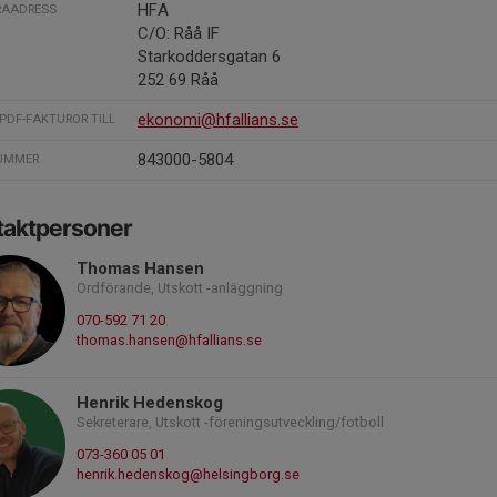
HFA
RAADRESS
C/O: Råå IF
Starkoddersgatan 6
252 69 Råå
ekonomi@hfallians.se
PDF-FAKTUROR TILL
843000-5804
NUMMER
taktpersoner
Thomas Hansen
Ordförande, Utskott -anläggning
070-592 71 20
thomas.hansen@hfallians.se
Henrik Hedenskog
Sekreterare, Utskott -föreningsutveckling/fotboll
073-360 05 01
henrik.hedenskog@helsingborg.se