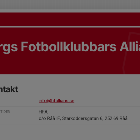
gs Fotbollklubbars All
ntakt
info@hfallians.se
HFA,
TIDER
c/o Råå IF, Starkoddersgatan 6, 252 69 Råå.