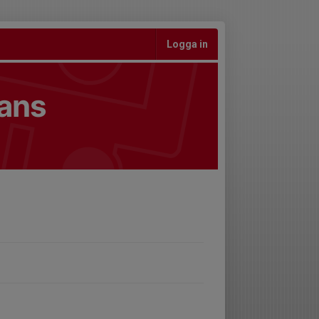
Logga in
ians