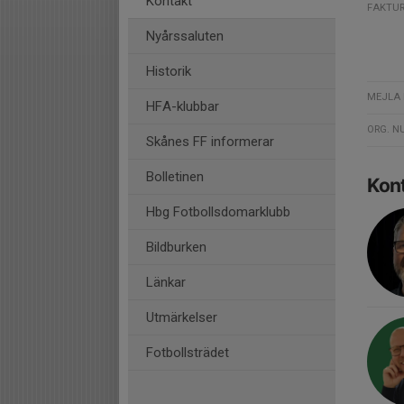
Kontakt
FAKTU
Nyårssaluten
Historik
MEJLA 
HFA-klubbar
ORG. 
Skånes FF informerar
Bolletinen
Kon
Hbg Fotbollsdomarklubb
Bildburken
Länkar
Utmärkelser
Fotbollsträdet