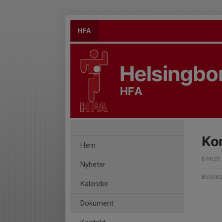
HFA
Helsingbor
HFA
Ko
Hem
E-POST
Nyheter
BESÖKS
Kalender
Dokument