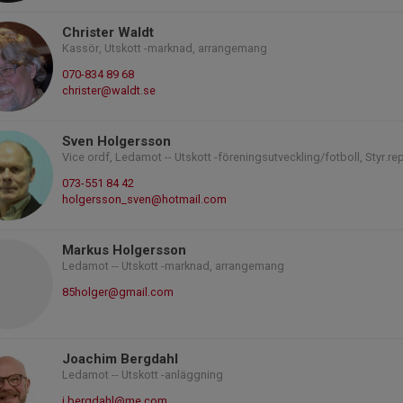
Christer Waldt
Kassör, Utskott -marknad, arrangemang
070-834 89 68
christer@waldt.se
Sven Holgersson
Vice ordf, Ledamot -- Utskott -föreningsutveckling/fotboll, Styr.rep
073-551 84 42
holgersson_sven@hotmail.com
Markus Holgersson
Ledamot -- Utskott -marknad, arrangemang
85holger@gmail.com
Joachim Bergdahl
Ledamot -- Utskott -anläggning
j.bergdahl@me.com