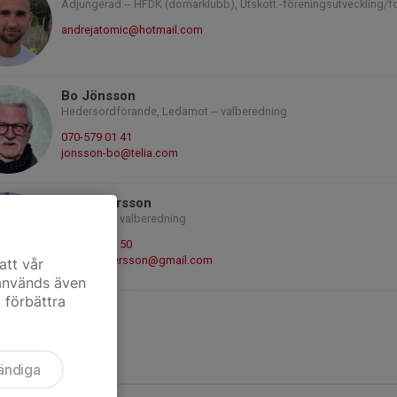
Adjungerad -- HFDK (domarklubb), Utskott -föreningsutveckling/fo
andrejatomic@hotmail.com
Bo Jönsson
Hedersordförande, Ledamot -- valberedning
070-579 01 41
jonsson-bo@telia.com
Ulf Andersson
Ledamot -- valberedning
070-975 19 50
ulf.bc.andersson@gmail.com
att vår
 används även
t förbättra
ändiga