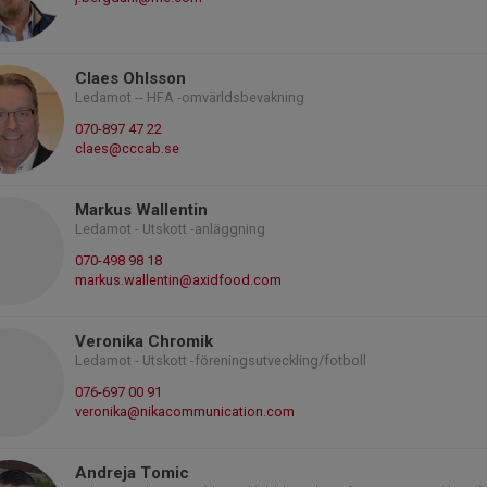
Claes Ohlsson
Ledamot -- HFA -omvärldsbevakning
070-897 47 22
claes@cccab.se
Markus Wallentin
Ledamot - Utskott -anläggning
070-498 98 18
markus.wallentin@axidfood.com
Veronika Chromik
Ledamot - Utskott -föreningsutveckling/fotboll
076-697 00 91
veronika@nikacommunication.com
Andreja Tomic