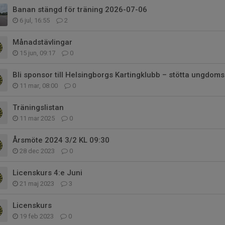
Banan stängd för träning 2026-07-06
6 jul, 16:55
2
Månadstävlingar
15 jun, 09:17
0
Bli sponsor till Helsingborgs Kartingklubb – stötta ungdoms
11 mar, 08:00
0
Träningslistan
11 mar 2025
0
Årsmöte 2024 3/2 KL 09:30
28 dec 2023
0
Licenskurs 4:e Juni
21 maj 2023
3
Licenskurs
19 feb 2023
0