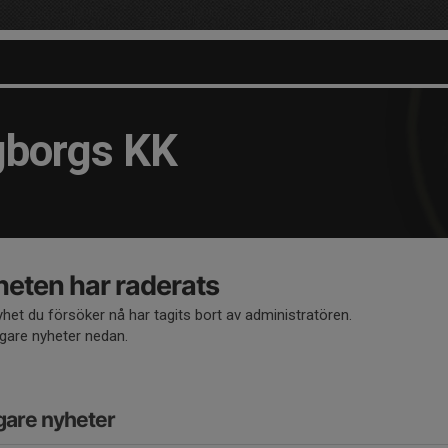
gborgs KK
eten har raderats
het du försöker nå har tagits bort av administratören.
igare nyheter nedan.
gare nyheter