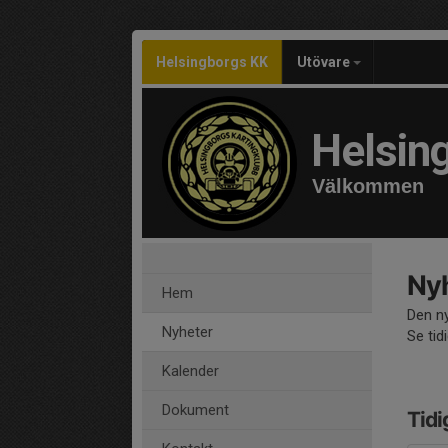
Helsingborgs KK
Utövare
Helsin
Välkommen
Nyh
Hem
Den ny
Nyheter
Se tid
Kalender
Dokument
Tidi