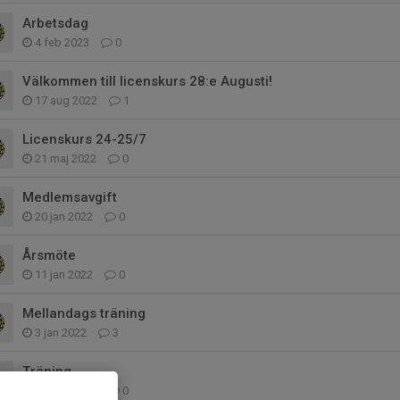
Arbetsdag
4 feb 2023
0
Välkommen till licenskurs 28:e Augusti!
17 aug 2022
1
Licenskurs 24-25/7
21 maj 2022
0
Medlemsavgift
20 jan 2022
0
Årsmöte
11 jan 2022
0
Mellandags träning
3 jan 2022
3
Träning
19 nov 2021
0