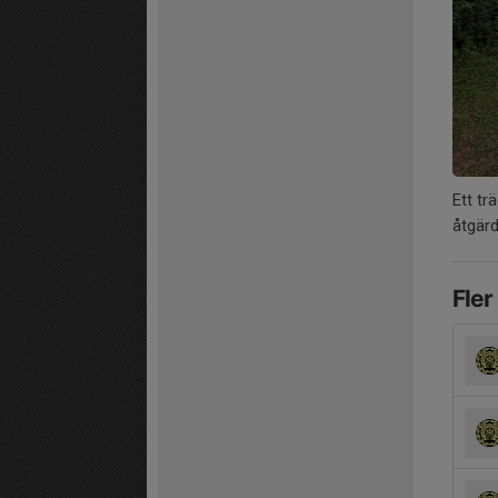
Ett tr
åtgärd
Fler