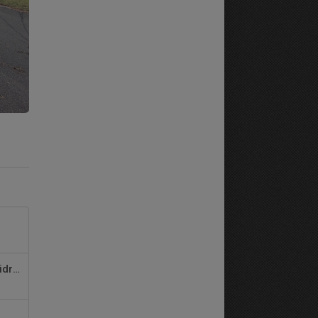
Bli sponsor till Helsingborgs Kartingklubb – stötta ungdomsidrott och syns