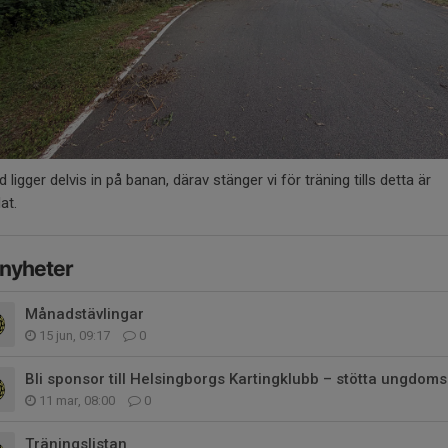
äd ligger delvis in på banan, därav stänger vi för träning tills detta är
at.
 nyheter
Månadstävlingar
15 jun, 09:17
0
11 mar, 08:00
0
Träningslistan