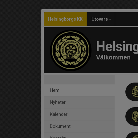
Helsingborgs KK
Utövare
Helsin
Välkommen
Hem
Nyheter
Kalender
Dokument