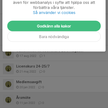
även för webbanalys i syfte att hjälpa oss att
Licenskurs 4:e Juni
förbättra våra tjänster.
21 maj 2023
3
Så använder vi cookies
Licenskurs
19 feb 2023
0
Godkänn alla kakor
Arbetsdag
Bara nödvändiga
4 feb 2023
0
Välkommen till licenskurs 28:e Augusti!
17 aug 2022
1
Licenskurs 24-25/7
21 maj 2022
0
Medlemsavgift
20 jan 2022
0
Årsmöte
11 jan 2022
0