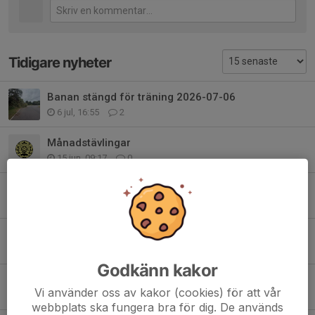
Tidigare nyheter
Banan stängd för träning 2026-07-06
6 jul, 16:55
2
Månadstävlingar
15 jun, 09:17
0
Bli sponsor till Helsingborgs Kartingklubb – stötta ungdomsidrott och syns
11 mar, 08:00
0
Träningslistan
11 mar 2025
0
Godkänn kakor
Årsmöte 2024 3/2 KL 09:30
Vi använder oss av kakor (cookies) för att vår
28 dec 2023
0
webbplats ska fungera bra för dig. De används