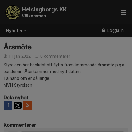
Helsingborgs KK
Välkommen
Logga in
Nyheter
Årsmöte
11 jan 2022
0 kommentarer
Styrelsen har beslutat att flytta fram kommande årsmöte p.g.a
pandemin. Återkommer med nytt datum.
Ta hand om er så länge.
MVH Styrelsen
Dela nyhet
Kommentarer